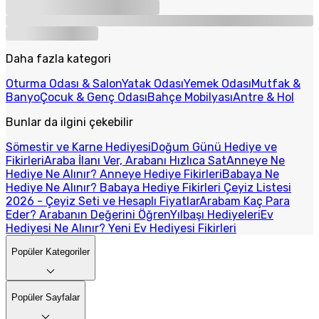
Daha fazla kategori
Oturma Odası & Salon
Yatak Odası
Yemek Odası
Mutfak &
Banyo
Çocuk & Genç Odası
Bahçe Mobilyası
Antre & Hol
Bunlar da ilgini çekebilir
Sömestir ve Karne Hediyesi
Doğum Günü Hediye ve
Fikirleri
Araba İlanı Ver, Arabanı Hızlıca Sat
Anneye Ne
Hediye Ne Alınır? Anneye Hediye Fikirleri
Babaya Ne
Hediye Ne Alınır? Babaya Hediye Fikirleri
Çeyiz Listesi
2026 - Çeyiz Seti ve Hesaplı Fiyatlar
Arabam Kaç Para
Eder? Arabanın Değerini Öğren
Yılbaşı Hediyeleri
Ev
Hediyesi Ne Alınır? Yeni Ev Hediyesi Fikirleri
Popüler Kategoriler
Popüler Sayfalar