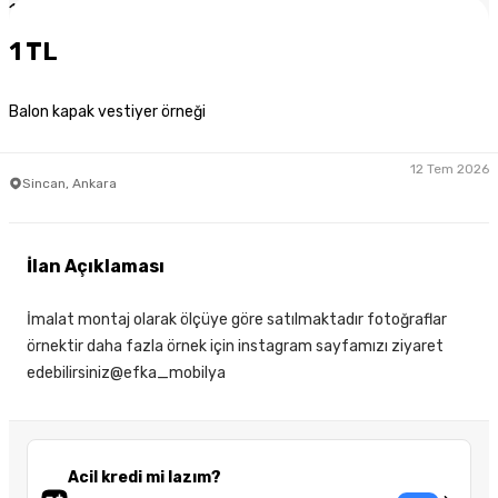
1
/
3
1 TL
Balon kapak vestiyer örneği
12 Tem 2026
Sincan, Ankara
İlan Açıklaması
İmalat montaj olarak ölçüye göre satılmaktadır fotoğraflar
örnektir daha fazla örnek için instagram sayfamızı ziyaret
edebilirsiniz@efka_mobilya
Acil kredi mi lazım?