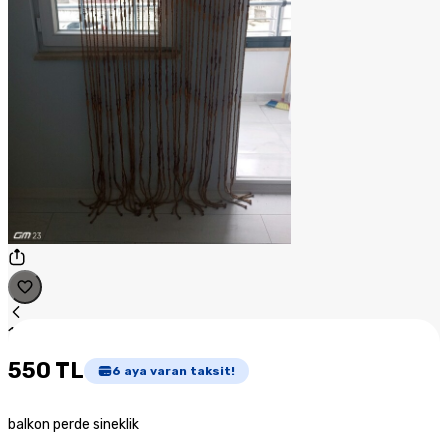
1
/
1
550 TL
6
aya varan taksit!
balkon perde sineklik