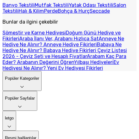
Banyo Tekstili
Mutfak Tekstili
Yatak Odası Tekstili
Salon
Tekstili
Halı & Kilim
Perde
Bohça & Hurç
Seccade
Bunlar da ilgini çekebilir
Sömestir ve Karne Hediyesi
Doğum Günü Hediye ve
Fikirleri
Araba İlanı Ver, Arabanı Hızlıca Sat
Anneye Ne
Hediye Ne Alınır? Anneye Hediye Fikirleri
Babaya Ne
Hediye Ne Alınır? Babaya Hediye Fikirleri
Çeyiz Listesi
2026 - Çeyiz Seti ve Hesaplı Fiyatlar
Arabam Kaç Para
Eder? Arabanın Değerini Öğren
Yılbaşı Hediyeleri
Ev
Hediyesi Ne Alınır? Yeni Ev Hediyesi Fikirleri
Popüler Kategoriler
Popüler Sayfalar
letgo
Resmi bağlantılar