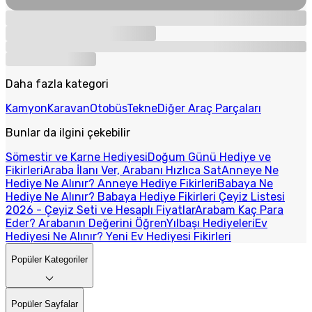
Daha fazla kategori
Kamyon
Karavan
Otobüs
Tekne
Diğer Araç Parçaları
Bunlar da ilgini çekebilir
Sömestir ve Karne Hediyesi
Doğum Günü Hediye ve
Fikirleri
Araba İlanı Ver, Arabanı Hızlıca Sat
Anneye Ne
Hediye Ne Alınır? Anneye Hediye Fikirleri
Babaya Ne
Hediye Ne Alınır? Babaya Hediye Fikirleri
Çeyiz Listesi
2026 - Çeyiz Seti ve Hesaplı Fiyatlar
Arabam Kaç Para
Eder? Arabanın Değerini Öğren
Yılbaşı Hediyeleri
Ev
Hediyesi Ne Alınır? Yeni Ev Hediyesi Fikirleri
Popüler Kategoriler
Popüler Sayfalar