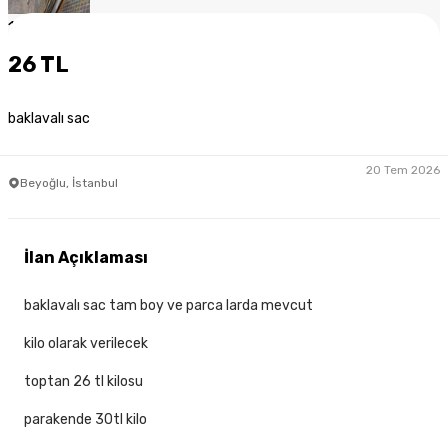
1
/
6
26 TL
baklavalı sac
20 Tem 2026
Beyoğlu, İstanbul
İlan Açıklaması
baklavalı sac tam boy ve parca larda mevcut
kilo olarak verilecek
toptan 26 tl kilosu
parakende 30tl kilo