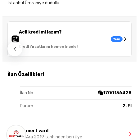
İstanbul Ümraniye dudullu
Acil kredi mi lazım?
Yeni
Kredi fırsatlarını hemen incele!
İlan Özellikleri
İlan No
1700156428
Durum
2. El
mert varil
Ara 2019 tarihinden beri üye