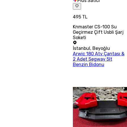
Plus Satıcı
495 TL
Knmaster CS-100 Su
Geçirmez Çift Usbli Şarj
Soketi
İstanbul
,
Beyoğlu
Arwic 180 Atv Çantası &
2 Adet Segway 5lt
Benzin Bidonu