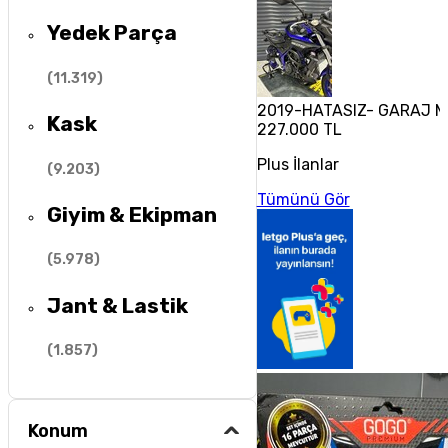
Yedek Parça
(
11.319
)
2019-HATASIZ- GARAJ 
Kask
227.000 TL
Plus İlanlar
(
9.203
)
Tümünü Gör
Giyim & Ekipman
(
5.978
)
Jant & Lastik
(
1.857
)
Konum