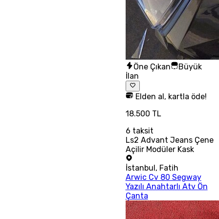
Öne Çıkan
Büyük
İlan
Elden al, kartla öde!
18.500 TL
6
taksit
Ls2 Advant Jeans Çene
Açilir Modüler Kask
İstanbul
,
Fatih
Arwic Cv 80 Segway
Yazılı Anahtarlı Atv Ön
Çanta