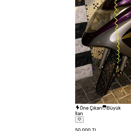
Öne Çıkan
Büyük
İlan
50.000 TL