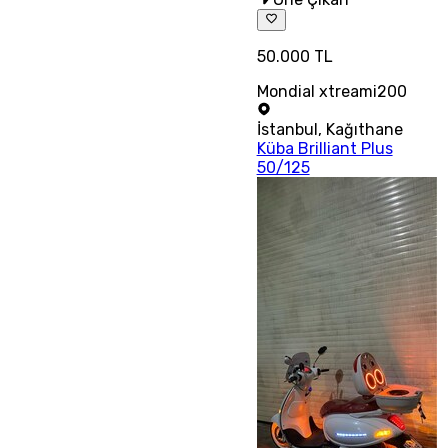
50.000 TL
Mondial xtreami200
İstanbul
,
Kağıthane
Küba Brilliant Plus
50/125