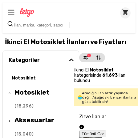
İkinci El Motosiklet İlanları ve Fiyatları
1
Kategoriler
İkinci El
Motosiklet
kategorisinde
61.693
ilan
Motosiklet
bulundu
Motosiklet
Aradığın ilan artık yayında
değil. Aşağıdaki benzer ilanlara
göz atabilirsin!
(
18.296
)
Zirve İlanlar
Aksesuarlar
(
15.040
)
Tümünü Gör