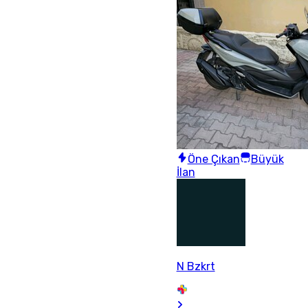
Öne Çıkan
Büyük
İlan
N Bzkrt