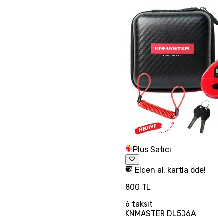
Plus Satıcı
Elden al, kartla öde!
800 TL
6
taksit
KNMASTER DL506A