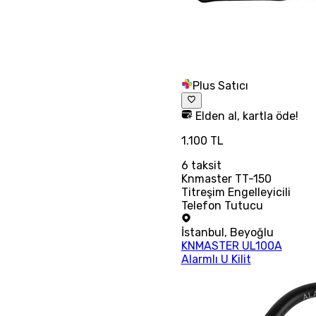
Plus Satıcı
Elden al, kartla öde!
1.100 TL
6
taksit
Knmaster TT-150
Titreşim Engelleyicili
Telefon Tutucu
İstanbul
,
Beyoğlu
KNMASTER UL100A
Alarmlı U Kilit