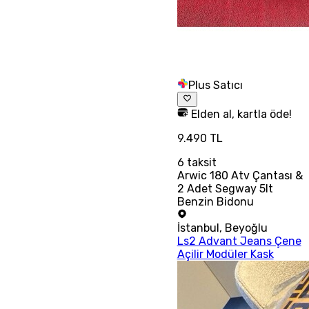
Plus Satıcı
Elden al, kartla öde!
9.490 TL
6
taksit
Arwic 180 Atv Çantası &
2 Adet Segway 5lt
Benzin Bidonu
İstanbul
,
Beyoğlu
Ls2 Advant Jeans Çene
Açilir Modüler Kask