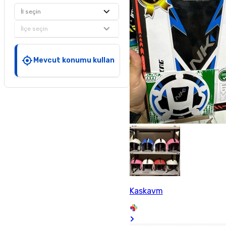
İl seçin
İlçe seçin
Mevcut konumu kullan
Kaskavm