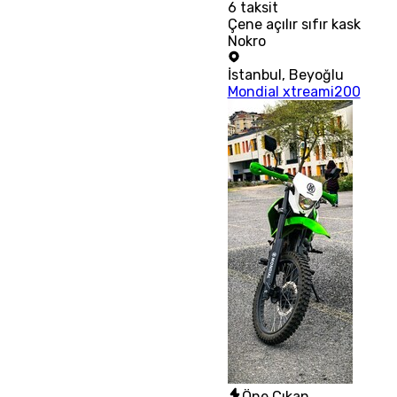
6
taksit
Çene açılır sıfır kask
Nokro
İstanbul
,
Beyoğlu
Mondial xtreami200
Öne Çıkan