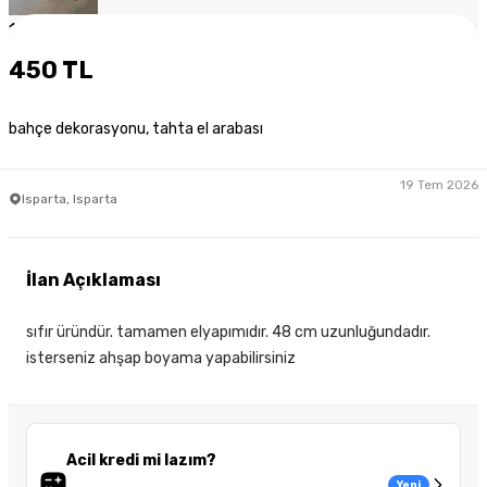
1
/
6
450 TL
bahçe dekorasyonu, tahta el arabası
19 Tem 2026
Isparta, Isparta
İlan Açıklaması
sıfır üründür. tamamen elyapımıdır. 48 cm uzunluğundadır.
isterseniz ahşap boyama yapabilirsiniz
Acil kredi mi lazım?
Yeni