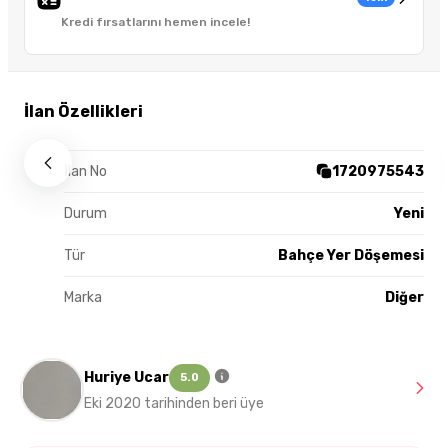
Kredi fırsatlarını hemen incele!
İlan Özellikleri
İlan No
1720975543
Durum
Yeni
Tür
Bahçe Yer Döşemesi
Marka
Diğer
Huriye Ucar
5.0
Eki 2020 tarihinden beri üye