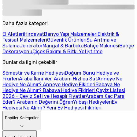
Daha fazla kategori
El Aletleri
Hırdavat
Banyo Yapı Malzemeleri
Elektrik &
Tesisat Malzemeleri
Güvenlik Ürünleri
Su Arıtma ve
Sulama
Jeneratör
Mangal & Barbekü
Bahçe Makinesi
Bahçe
Dekorasyonu
Çiçek Bakımı & Bitki Yetiştirme
Bunlar da ilgini çekebilir
Sömestir ve Karne Hediyesi
Doğum Günü Hediye ve
Fikirleri
Araba İlanı Ver, Arabanı Hızlıca Sat
Anneye Ne
Hediye Ne Alınır? Anneye Hediye Fikirleri
Babaya Ne
Hediye Ne Alınır? Babaya Hediye Fikirleri
Çeyiz Listesi
2026 - Çeyiz Seti ve Hesaplı Fiyatlar
Arabam Kaç Para
Eder? Arabanın Değerini Öğren
Yılbaşı Hediyeleri
Ev
Hediyesi Ne Alınır? Yeni Ev Hediyesi Fikirleri
Popüler Kategoriler