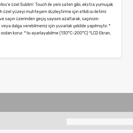
iss'e özel Sublim' Touch ile yeni saten gibi, ekstra yumuşak
h özel yüzeyi muhteşem düzleştirme için etkili ısı iletimi
ve saçın üzerinden geçiş sayısını azaltarak, saçınızın
a veya dalga verebilmeniz için yuvarlak şekilde yapılmıştır. *
i ısıdan korur. * Isı ayarlayabilme (130°C-200°C) *LCD Ekran,