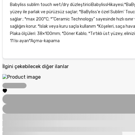
Babyliss sublim touch wet/dry düzleştiriciBabylissHikayesi;*BaByl
yüzey ile parlak ve pürüzsüz saçlar; *BaByliss'e özel Sublim' Touc
sağlar ; *max 200°C; *"Ceramic Technology" sayesinde hızlı ısınır 
sağlığını korur. *Islak veya kuru saçla kullanım *Köşeleri, saça hav
Plaka ölçüleri: 38×100mm; *Döner Kablo; *Tırtıklı üst yüzey, eliniz
11 Isı ayarı*Açma-kapama
İlgini çekebilecek diğer ilanlar