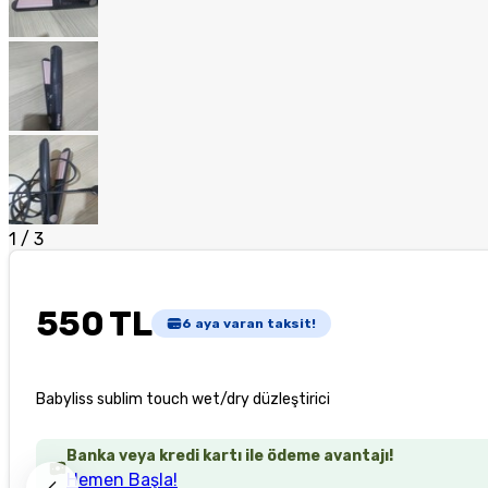
1
/
3
550 TL
6
aya varan taksit!
Babyliss sublim touch wet/dry düzleştirici
Banka veya kredi kartı ile ödeme avantajı!
Hemen Başla!