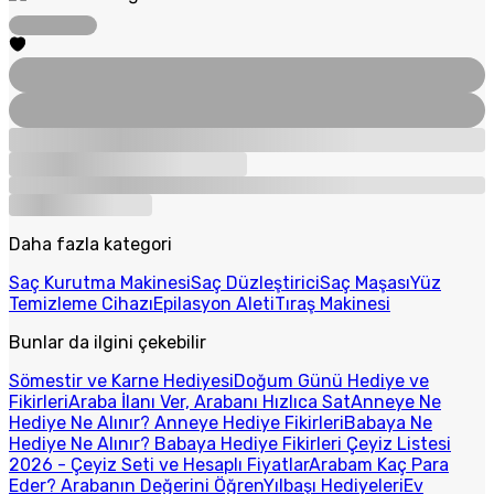
Daha fazla kategori
Saç Kurutma Makinesi
Saç Düzleştirici
Saç Maşası
Yüz
Temizleme Cihazı
Epilasyon Aleti
Tıraş Makinesi
Bunlar da ilgini çekebilir
Sömestir ve Karne Hediyesi
Doğum Günü Hediye ve
Fikirleri
Araba İlanı Ver, Arabanı Hızlıca Sat
Anneye Ne
Hediye Ne Alınır? Anneye Hediye Fikirleri
Babaya Ne
Hediye Ne Alınır? Babaya Hediye Fikirleri
Çeyiz Listesi
2026 - Çeyiz Seti ve Hesaplı Fiyatlar
Arabam Kaç Para
Eder? Arabanın Değerini Öğren
Yılbaşı Hediyeleri
Ev