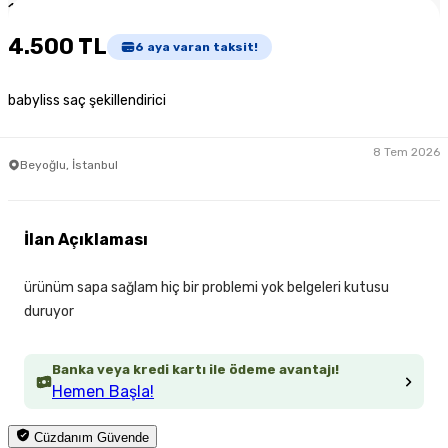
1
/
3
4.500 TL
6
aya varan taksit!
babyliss saç şekillendirici
8 Tem 2026
Beyoğlu, İstanbul
İlan Açıklaması
ürünüm sapa sağlam hiç bir problemi yok belgeleri kutusu
duruyor
Banka veya kredi kartı ile ödeme avantajı!
Hemen Başla!
Cüzdanım Güvende