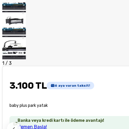
1
/
3
3.100 TL
6
aya varan taksit!
baby plus park yatak
Banka veya kredi kartı ile ödeme avantajı!
Hemen Başla!