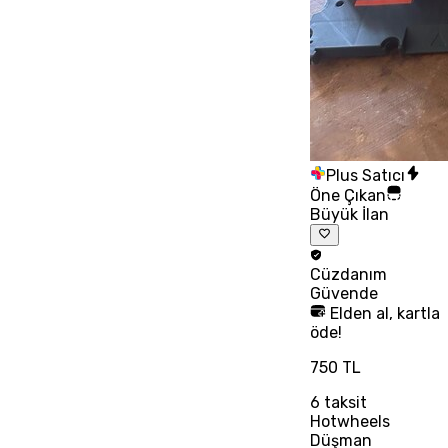
Plus Satıcı
Öne Çıkan
Büyük İlan
Cüzdanım
Güvende
Elden al, kartla
öde!
750 TL
6
taksit
Hotwheels
Düşman