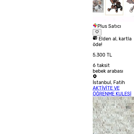
Plus Satıcı
Elden al, kartla
öde!
5.300 TL
6
taksit
bebek arabası
İstanbul
,
Fatih
AKTİVİTE VE
ÖĞRENME KULESİ