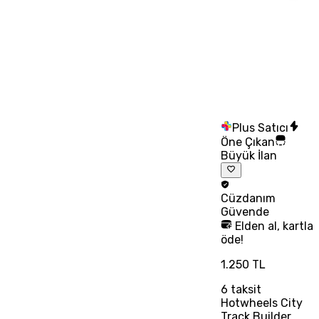
Plus Satıcı
Öne Çıkan
Büyük İlan
Cüzdanım
Güvende
Elden al, kartla
öde!
1.250 TL
6
taksit
Hotwheels City
Track Builder