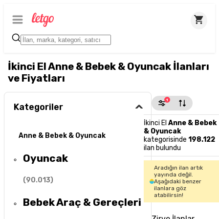
İkinci El Anne & Bebek & Oyuncak İlanları
ve Fiyatları
1
Kategoriler
İkinci El
Anne & Bebek
& Oyuncak
Anne & Bebek & Oyuncak
kategorisinde
198.122
ilan bulundu
Oyuncak
Aradığın ilan artık
yayında değil.
(
90.013
)
Aşağıdaki benzer
ilanlara göz
atabilirsin!
Bebek Araç & Gereçleri
Zirve İlanlar