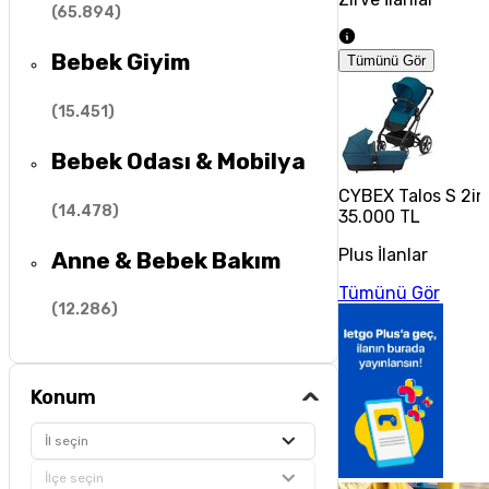
(
65.894
)
Bebek Giyim
Tümünü Gör
(
15.451
)
Bebek Odası & Mobilya
CYBEX Talos S 2in
(
14.478
)
35.000 TL
Plus İlanlar
Anne & Bebek Bakım
Tümünü Gör
(
12.286
)
Konum
İl seçin
İlçe seçin