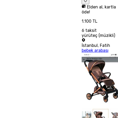
Elden al, kartla
öde!
1.100 TL
6
taksit
yürüteç (müzikli)
İstanbul
,
Fatih
bebek arabası