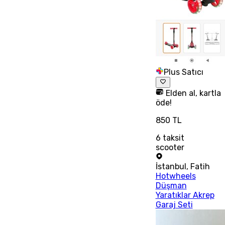
Plus Satıcı
Elden al, kartla
öde!
850 TL
6
taksit
scooter
İstanbul
,
Fatih
Hotwheels
Düşman
Yaratıklar Akrep
Garaj Seti