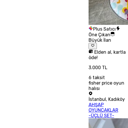
Plus Satıcı
Öne Çıkan
Büyük İlan
Elden al, kartla
öde!
3.000 TL
6
taksit
fisher price oyun
halısı
İstanbul
,
Kadıköy
AHŞAP
OYUNCAKLAR
-ÜÇLÜ SET-