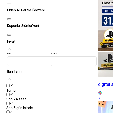
Elden Al, Kartla Öde
Yeni
Kuponlu Ürünler
Yeni
Fiyat
Min
Maks
İlan Tarihi
digital 
Tümü
Son 24 saat
Son 3 gün içinde