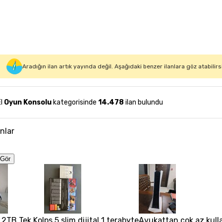
Aradığın ilan artık yayında değil. Aşağıdaki benzer ilanlara göz atabilirs
El
Oyun Konsolu
kategorisinde
14.478
ilan bulundu
anlar
Gör
 2TB Tek Kol
ps 5 slim dijital 1 terabyte
Avukattan çok az kull