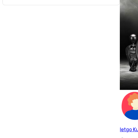
letgo Ku