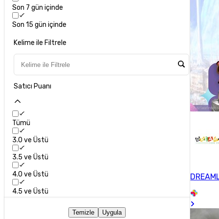
Son 7 gün içinde
Son 15 gün içinde
Kelime ile Filtrele
Satıcı Puanı
Tümü
3.0 ve Üstü
3.5 ve Üstü
4.0 ve Üstü
DREAM
4.5 ve Üstü
Temizle
Uygula