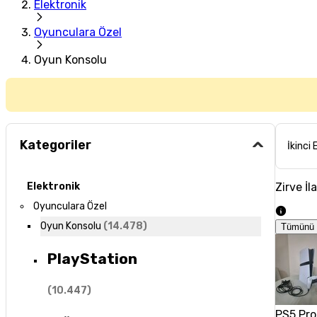
Elektronik
Oyunculara Özel
Oyun Konsolu
Kategoriler
İkinci 
Zirve İl
Elektronik
Oyunculara Özel
Oyun Konsolu
(
14.478
)
Tümünü 
PlayStation
(
10.447
)
PS5 Pro