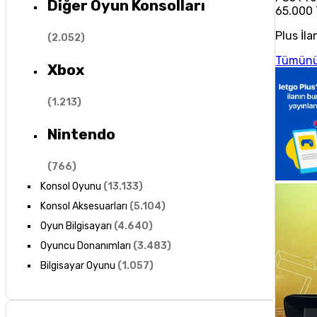
Diğer Oyun Konsolları
65.000
Plus İla
(
2.052
)
Tümünü
Xbox
(
1.213
)
Nintendo
(
766
)
Konsol Oyunu
(
13.133
)
Konsol Aksesuarları
(
5.104
)
Oyun Bilgisayarı
(
4.640
)
Oyuncu Donanımları
(
3.483
)
Bilgisayar Oyunu
(
1.057
)