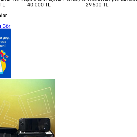
 TL
40.000 TL
29.500 TL
nlar
 Gör