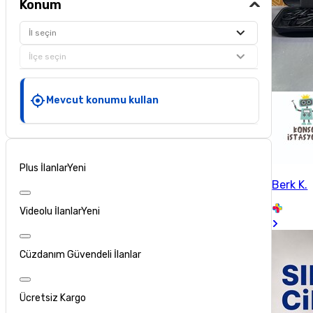
Konum
İl seçin
İlçe seçin
Mevcut konumu kullan
Plus İlanlar
Yeni
Berk K.
Videolu İlanlar
Yeni
Cüzdanım Güvendeli İlanlar
Ücretsiz Kargo