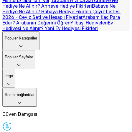
Fikirleri
Araba İlanı Ver, Arabanı Hızlıca Sat
Anneye Ne
Hediye Ne Alınır? Anneye Hediye Fikirleri
Babaya Ne
Hediye Ne Alınır? Babaya Hediye Fikirleri
Çeyiz Listesi
2026 - Çeyiz Seti ve Hesaplı Fiyatlar
Arabam Kaç Para
Eder? Arabanın Değerini Öğren
Yılbaşı Hediyeleri
Ev
Hediyesi Ne Alınır? Yeni Ev Hediyesi Fikirleri
Popüler Kategoriler
Popüler Sayfalar
letgo
Resmi bağlantılar
Güven Damgası