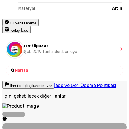
Materyal
Altın
Güvenli Ödeme
Kolay İade
renklipazar
Şub 2019 tarihinden beri üye
Harita
İade ve Geri Ödeme Politikası
İlan ile ilgili şikayetim var
İlgini çekebilecek diğer ilanlar