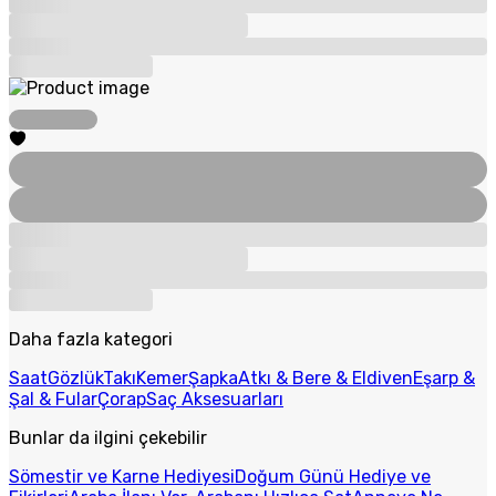
Daha fazla kategori
Saat
Gözlük
Takı
Kemer
Şapka
Atkı & Bere & Eldiven
Eşarp &
Şal & Fular
Çorap
Saç Aksesuarları
Bunlar da ilgini çekebilir
Sömestir ve Karne Hediyesi
Doğum Günü Hediye ve