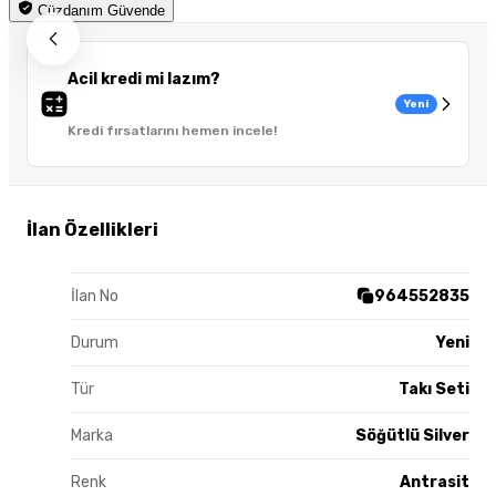
Cüzdanım Güvende
Acil kredi mi lazım?
Yeni
Kredi fırsatlarını hemen incele!
İlan Özellikleri
İlan No
964552835
Durum
Yeni
Tür
Takı Seti
Marka
Söğütlü Silver
Renk
Antrasit