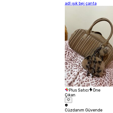
adl ışık bej çanta
Plus Satıcı
Öne
Çıkan
Cüzdanım
Güvende