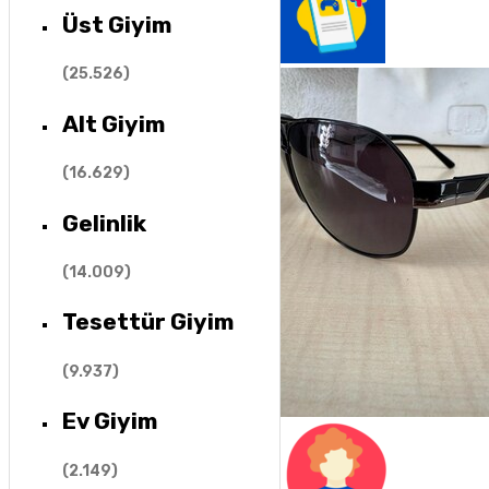
Üst Giyim
(
25.526
)
Alt Giyim
(
16.629
)
Gelinlik
(
14.009
)
Tesettür Giyim
(
9.937
)
Ev Giyim
(
2.149
)