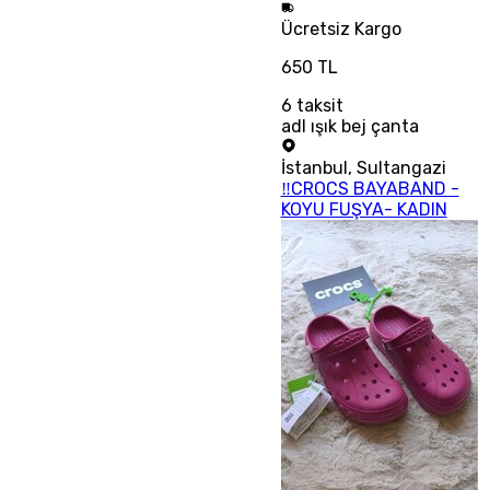
Ücretsiz
Kargo
650 TL
6
taksit
adl ışık bej çanta
İstanbul
,
Sultangazi
‼CROCS BAYABAND -
KOYU FUŞYA- KADIN