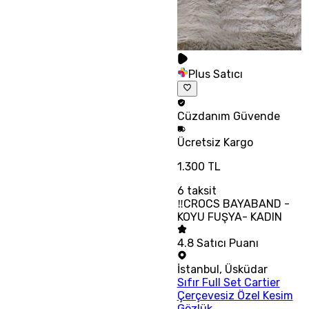
Plus Satıcı
Cüzdanım
Güvende
Ücretsiz
Kargo
1.300 TL
6
taksit
‼CROCS BAYABAND -
KOYU FUŞYA- KADIN
4.8
Satıcı Puanı
İstanbul
,
Üsküdar
Sıfır Full Set Cartier
Çerçevesiz Özel Kesim
Gözlük