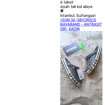
6
taksit
siyah tek kol abiye
İstanbul
,
Sultangazi
‼SON 36-38‼CROCS
BAYABAND - ANTRASİT
GRİ- KADIN