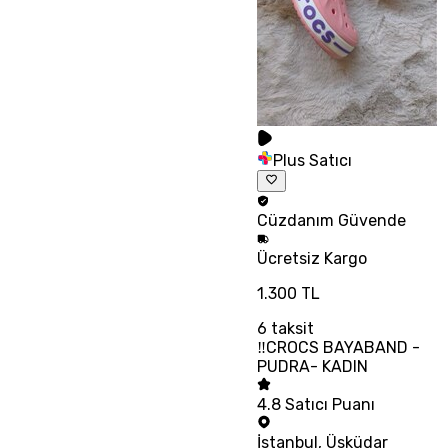
Plus Satıcı
Cüzdanım
Güvende
Ücretsiz
Kargo
1.300 TL
6
taksit
‼CROCS BAYABAND -
PUDRA- KADIN
4.8
Satıcı Puanı
İstanbul
,
Üsküdar