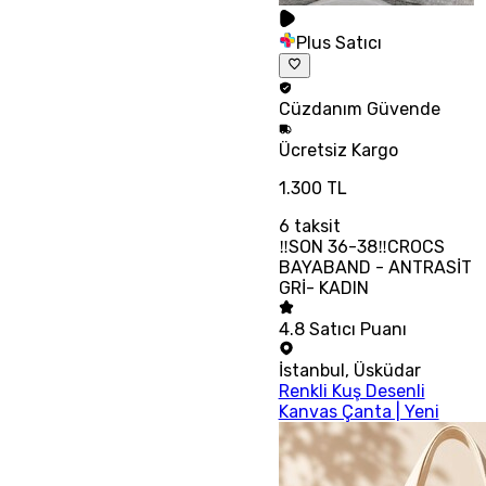
Plus Satıcı
Cüzdanım
Güvende
Ücretsiz
Kargo
1.300 TL
6
taksit
‼SON 36-38‼CROCS
BAYABAND - ANTRASİT
GRİ- KADIN
4.8
Satıcı Puanı
İstanbul
,
Üsküdar
Renkli Kuş Desenli
Kanvas Çanta | Yeni