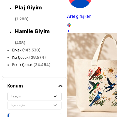
Plaj Giyim
Arel girişken
(
1.288
)
Hamile Giyim
(
438
)
Erkek
(
143.338
)
Kız Çocuk
(
28.574
)
Erkek Çocuk
(
24.484
)
Konum
İl seçin
İlçe seçin