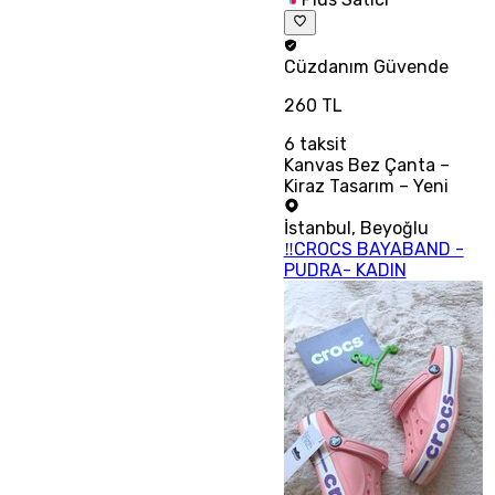
Cüzdanım
Güvende
260 TL
6
taksit
Kanvas Bez Çanta –
Kiraz Tasarım – Yeni
İstanbul
,
Beyoğlu
‼CROCS BAYABAND -
PUDRA- KADIN