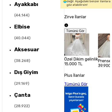
değil. Aşağıdaki benzer ilanlara
Ayakkabı
göz atabilirsin!
(
44.144
)
Zirve İlanlar
Elbise
Tümünü Gör
(
40.044
)
Aksesuar
Özel Dikim gelinlik
Prenses
(
38.268
)
15.000 TL
39.900
Dış Giyim
Plus İlanlar
(
29.169
)
Tümünü Gör
Çanta
(
28.922
)