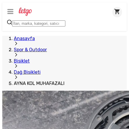
Anasayfa
Spor & Outdoor
Bisiklet
Dağ Bisikleti
AYNA KOL MUHAFAZALI