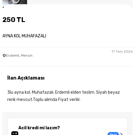
1
/
4
250 TL
AYNA KOL MUHAFAZALI
17 Tem 2026
Erdemli, Mersin
İlan Açıklaması
3lu ayna kol. Muhafazalı. Erdemli elden teslim. Siyah beyaz
renk mevcut.Toplu alımda Fiyat verilir.
Acil kredi mi lazım?
Yeni