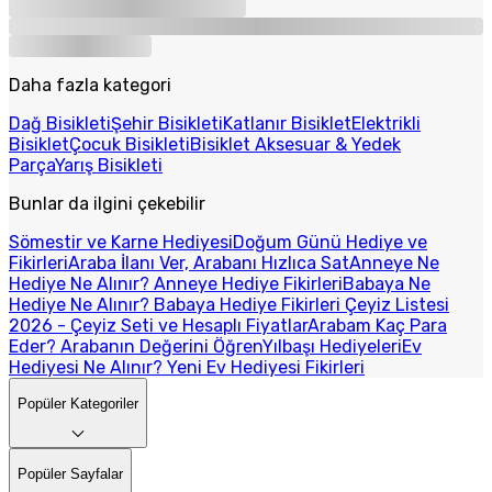
Daha fazla kategori
Dağ Bisikleti
Şehir Bisikleti
Katlanır Bisiklet
Elektrikli
Bisiklet
Çocuk Bisikleti
Bisiklet Aksesuar & Yedek
Parça
Yarış Bisikleti
Bunlar da ilgini çekebilir
Sömestir ve Karne Hediyesi
Doğum Günü Hediye ve
Fikirleri
Araba İlanı Ver, Arabanı Hızlıca Sat
Anneye Ne
Hediye Ne Alınır? Anneye Hediye Fikirleri
Babaya Ne
Hediye Ne Alınır? Babaya Hediye Fikirleri
Çeyiz Listesi
2026 - Çeyiz Seti ve Hesaplı Fiyatlar
Arabam Kaç Para
Eder? Arabanın Değerini Öğren
Yılbaşı Hediyeleri
Ev
Hediyesi Ne Alınır? Yeni Ev Hediyesi Fikirleri
Popüler Kategoriler
Popüler Sayfalar