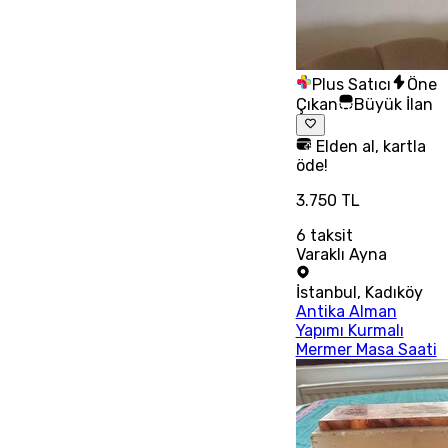
Plus Satıcı
Öne
Çıkan
Büyük İlan
Elden al, kartla
öde!
3.750 TL
6
taksit
Varaklı Ayna
İstanbul
,
Kadıköy
Antika Alman
Yapımı Kurmalı
Mermer Masa Saati