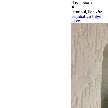
duvar saati
İstanbul
,
Kadıköy
paşabahçe trilye
vazo