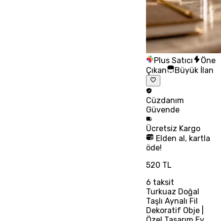
Plus Satıcı
Öne
Çıkan
Büyük İlan
Cüzdanım
Güvende
Ücretsiz
Kargo
Elden al, kartla
öde!
520 TL
6
taksit
Turkuaz Doğal
Taşlı Aynalı Fil
Dekoratif Obje |
Özel Tasarım Ev