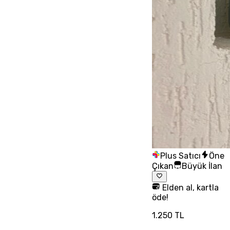
Plus Satıcı
Öne
Çıkan
Büyük İlan
Elden al, kartla
öde!
1.250 TL