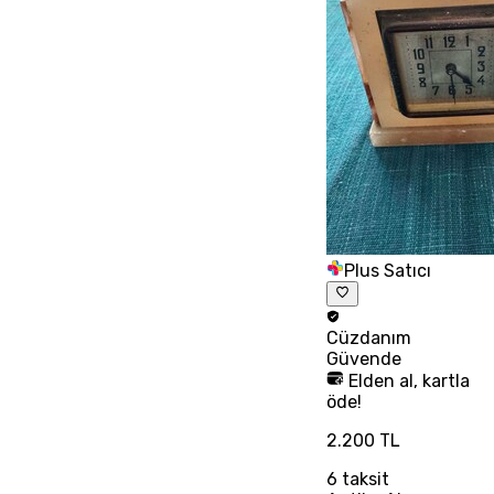
Plus Satıcı
Cüzdanım
Güvende
Elden al, kartla
öde!
2.200 TL
6
taksit