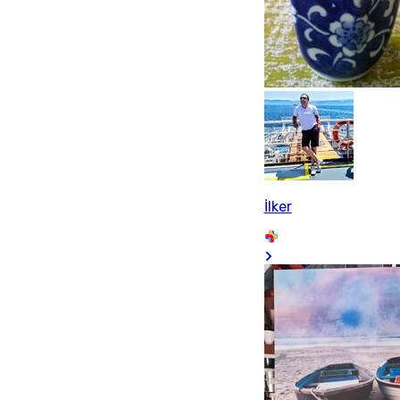
İlker