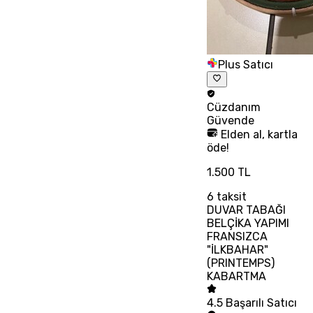
Plus Satıcı
Cüzdanım
Güvende
Elden al, kartla
öde!
1.500 TL
6
taksit
DUVAR TABAĞI
BELÇİKA YAPIMI
FRANSIZCA
"İLKBAHAR"
(PRINTEMPS)
KABARTMA
4.5
Başarılı Satıcı