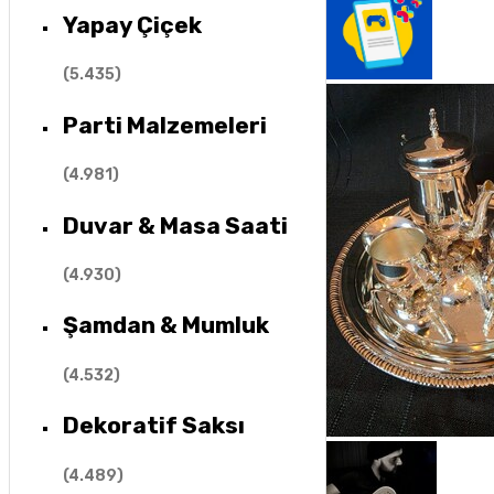
Yapay Çiçek
(
5.435
)
Parti Malzemeleri
(
4.981
)
Duvar & Masa Saati
(
4.930
)
Şamdan & Mumluk
(
4.532
)
Dekoratif Saksı
(
4.489
)