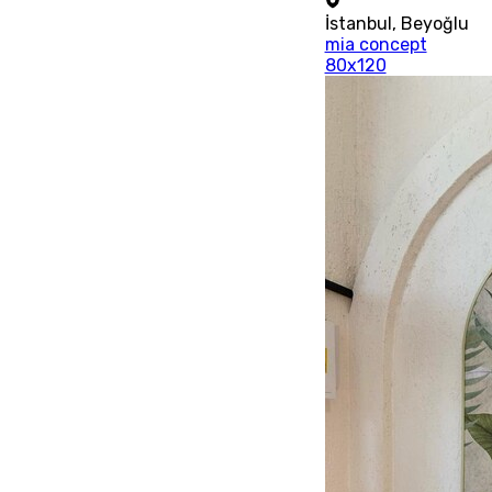
İstanbul
,
Beyoğlu
mia concept
80x120