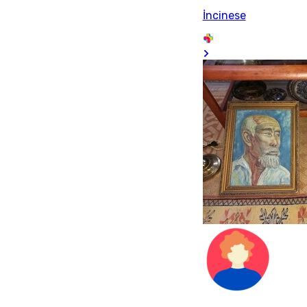
İncinese