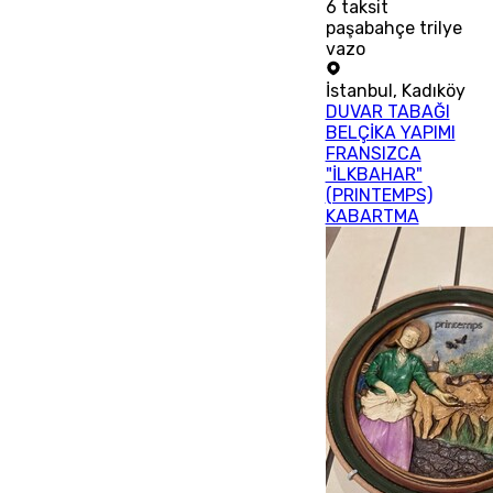
6
taksit
paşabahçe trilye
vazo
İstanbul
,
Kadıköy
DUVAR TABAĞI
BELÇİKA YAPIMI
FRANSIZCA
"İLKBAHAR"
(PRINTEMPS)
KABARTMA