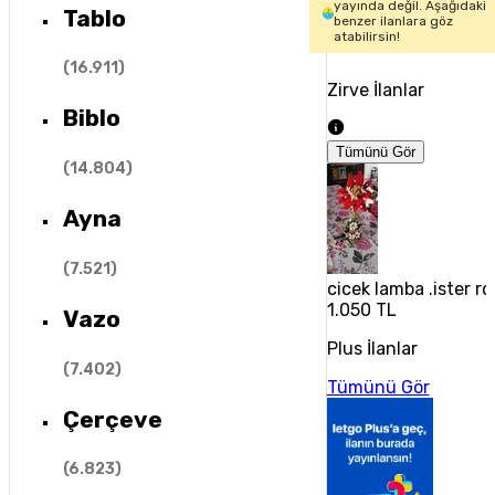
yayında değil. Aşağıdaki
Tablo
benzer ilanlara göz
atabilirsin!
(
16.911
)
Zirve İlanlar
Biblo
Tümünü Gör
(
14.804
)
Ayna
(
7.521
)
cicek lamba .ister r
1.050 TL
Vazo
Plus İlanlar
(
7.402
)
Tümünü Gör
Çerçeve
(
6.823
)