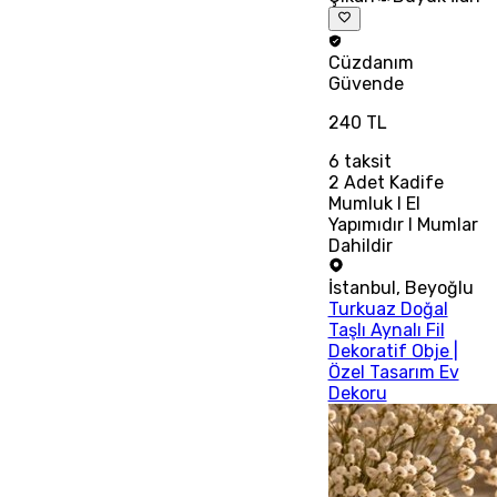
Cüzdanım
Güvende
240 TL
6
taksit
2 Adet Kadife
Mumluk I El
Yapımıdır I Mumlar
Dahildir
İstanbul
,
Beyoğlu
Turkuaz Doğal
Taşlı Aynalı Fil
Dekoratif Obje |
Özel Tasarım Ev
Dekoru