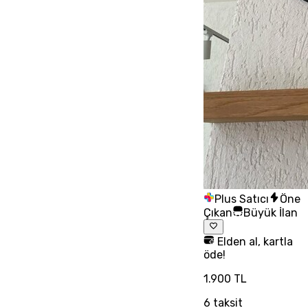
Plus Satıcı
Öne
Çıkan
Büyük İlan
Elden al, kartla
öde!
1.900 TL
6
taksit