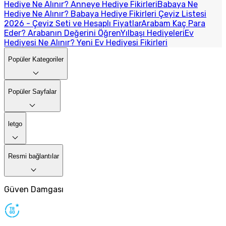
Hediye Ne Alınır? Anneye Hediye Fikirleri
Babaya Ne
Hediye Ne Alınır? Babaya Hediye Fikirleri
Çeyiz Listesi
2026 - Çeyiz Seti ve Hesaplı Fiyatlar
Arabam Kaç Para
Eder? Arabanın Değerini Öğren
Yılbaşı Hediyeleri
Ev
Hediyesi Ne Alınır? Yeni Ev Hediyesi Fikirleri
Popüler Kategoriler
Popüler Sayfalar
letgo
Resmi bağlantılar
Güven Damgası