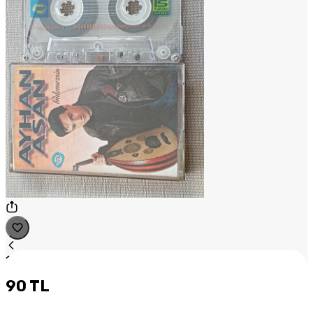
1
/
1
90 TL