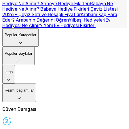
Hediye Ne Alınır? Anneye Hediye Fikirleri
Babaya Ne
Hediye Ne Alınır? Babaya Hediye Fikirleri
Çeyiz Listesi
2026 - Çeyiz Seti ve Hesaplı Fiyatlar
Arabam Kaç Para
Eder? Arabanın Değerini Öğren
Yılbaşı Hediyeleri
Ev
Hediyesi Ne Alınır? Yeni Ev Hediyesi Fikirleri
Popüler Kategoriler
Popüler Sayfalar
letgo
Resmi bağlantılar
Güven Damgası