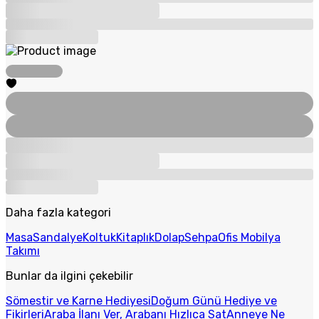
Daha fazla kategori
Masa
Sandalye
Koltuk
Kitaplık
Dolap
Sehpa
Ofis Mobilya
Takımı
Bunlar da ilgini çekebilir
Sömestir ve Karne Hediyesi
Doğum Günü Hediye ve
Fikirleri
Araba İlanı Ver, Arabanı Hızlıca Sat
Anneye Ne