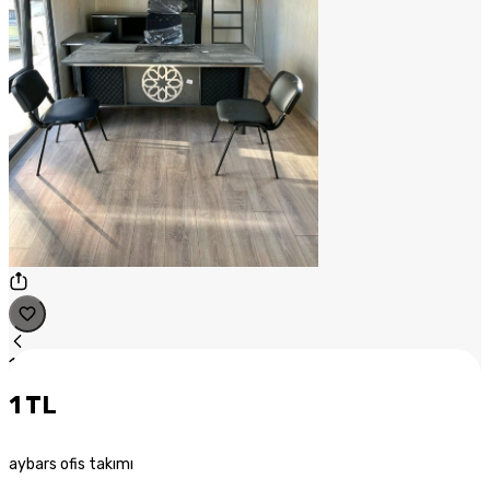
1
/
1
1 TL
aybars ofis takımı