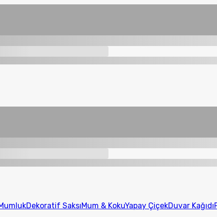
Mumluk
Dekoratif Saksı
Mum & Koku
Yapay Çiçek
Duvar Kağıdı