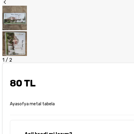
1
/
2
80 TL
Ayasofya metal tabela