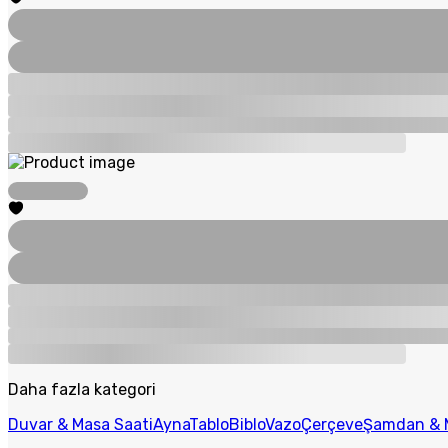
Daha fazla kategori
Duvar & Masa Saati
Ayna
Tablo
Biblo
Vazo
Çerçeve
Şamdan & 