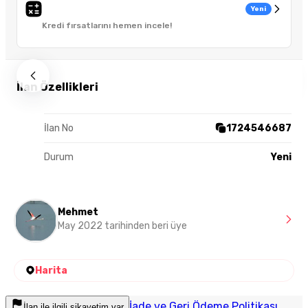
Yeni
Kredi fırsatlarını hemen incele!
İlan Özellikleri
İlan No
1724546687
Durum
Yeni
Mehmet
May 2022 tarihinden beri üye
Harita
İade ve Geri Ödeme Politikası
İlan ile ilgili şikayetim var