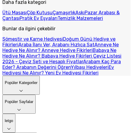
Daha fazla kategori
Ütü Masası
Çöp Kutusu
Çamaşırlık
Askı
Pazar Arabası &
Çantası
Pratik Ev Eşyaları
Temizlik Malzemeleri
Bunlar da ilgini çekebilir
Sömestir ve Karne Hediyesi
Doğum Günü Hediye ve
Fikirleri
Araba İlanı Ver, Arabanı Hızlıca Sat
Anneye Ne
Hediye Ne Alınır? Anneye Hediye Fikirleri
Babaya Ne
Hediye Ne Alınır? Babaya Hediye Fikirleri
Çeyiz Listesi
2026 - Çeyiz Seti ve Hesaplı Fiyatlar
Arabam Kaç Para
Eder? Arabanın Değerini Öğren
Yılbaşı Hediyeleri
Ev
Hediyesi Ne Alınır? Yeni Ev Hediyesi Fikirleri
Popüler Kategoriler
Popüler Sayfalar
letgo