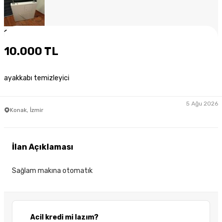
1
/
6
10.000 TL
ayakkabı temizleyici
5 Ağu 2026
Konak, İzmir
İlan Açıklaması
Sağlam makına otomatık
Acil kredi mi lazım?