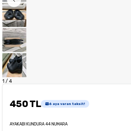
1
/
4
450 TL
6
aya varan taksit!
AYAKABI KUNDURA 44 NUMARA