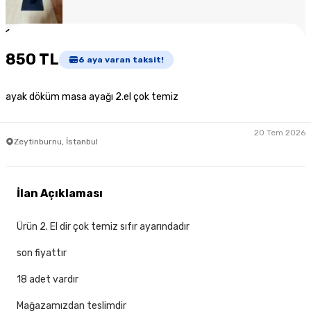
1
/
3
850 TL
6
aya varan taksit!
ayak döküm masa ayağı 2.el çok temiz
20 Tem 2026
Zeytinburnu, İstanbul
İlan Açıklaması
Ürün 2. El dir çok temiz sıfır ayarındadır
son fiyattır
18 adet vardır
Mağazamızdan teslimdir