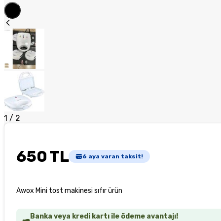
1
/
2
650 TL
6
aya varan taksit!
Awox Mini tost makinesi sıfır ürün
Banka veya kredi kartı ile ödeme avantajı!