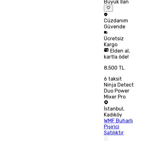
Büyük İlan
Cüzdanım
Güvende
Ücretsiz
Kargo
Elden al,
kartla öde!
8.500 TL
6
taksit
Ninja Detect
Duo Power
Mixer Pro
İstanbul
,
Kadıköy
WMF Buharlı
Pişirici
Satılıktır