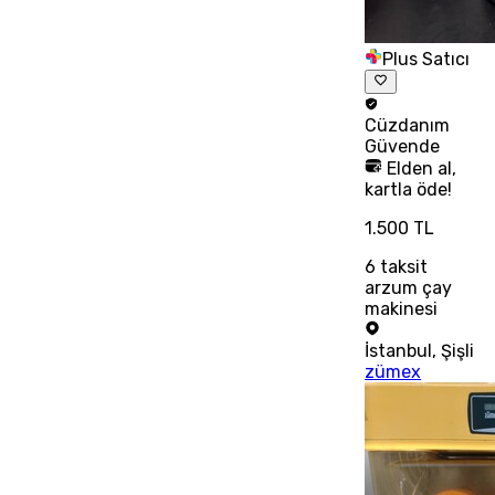
Plus Satıcı
Cüzdanım
Güvende
Elden al,
kartla öde!
1.500 TL
6
taksit
arzum çay
makinesi
İstanbul
,
Şişli
zümex