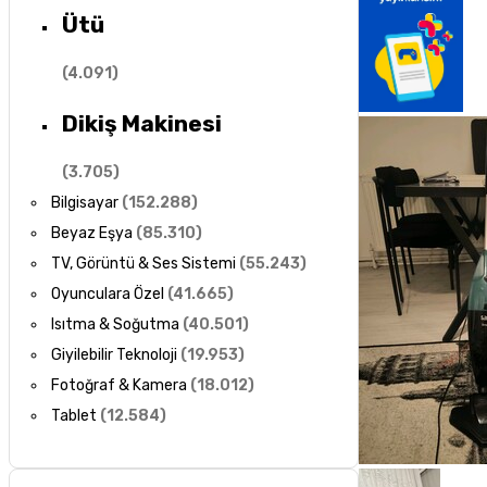
Ütü
(
4.091
)
Dikiş Makinesi
(
3.705
)
Bilgisayar
(
152.288
)
Beyaz Eşya
(
85.310
)
TV, Görüntü & Ses Sistemi
(
55.243
)
Oyunculara Özel
(
41.665
)
Isıtma & Soğutma
(
40.501
)
Giyilebilir Teknoloji
(
19.953
)
Fotoğraf & Kamera
(
18.012
)
Tablet
(
12.584
)