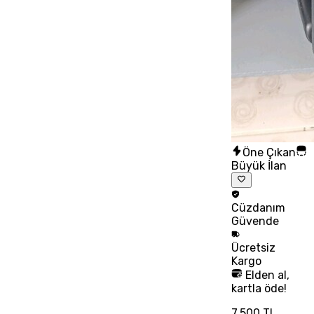
Öne Çıkan
Büyük İlan
Cüzdanım
Güvende
Ücretsiz
Kargo
Elden al,
kartla öde!
7.500 TL