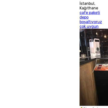
İstanbul
,
Kağıthane
cafe paketi
depo
boşaltıyoruz
çok uygun