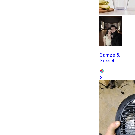
Gamze &
Göksel