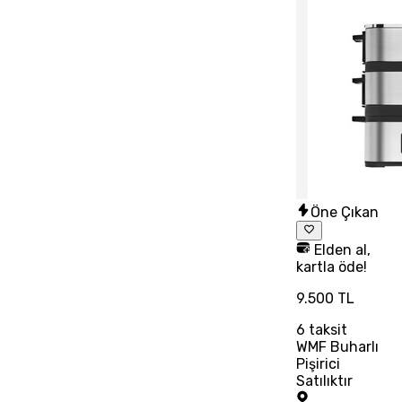
Öne Çıkan
Elden al,
kartla öde!
9.500 TL
6
taksit
WMF Buharlı
Pişirici
Satılıktır