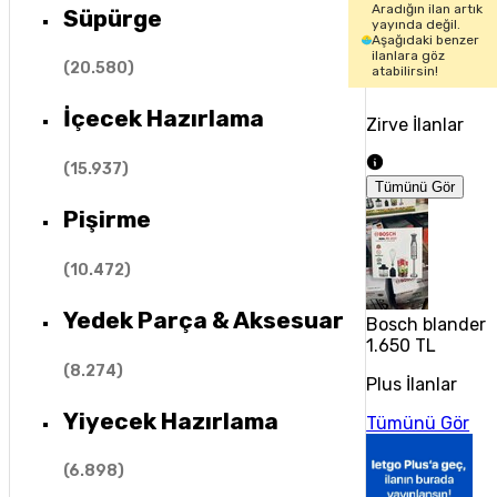
Aradığın ilan artık
Süpürge
yayında değil.
Aşağıdaki benzer
ilanlara göz
(
20.580
)
atabilirsin!
İçecek Hazırlama
Zirve İlanlar
(
15.937
)
Tümünü Gör
Pişirme
(
10.472
)
Yedek Parça & Aksesuar
Bosch blander s
1.650 TL
(
8.274
)
Plus İlanlar
Yiyecek Hazırlama
Tümünü Gör
(
6.898
)