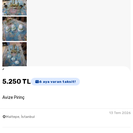
1
/
15
5.250 TL
6
aya varan taksit!
Avize Pirinç
13 Tem 2026
Maltepe, İstanbul