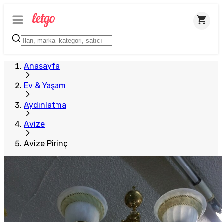
Plus Satıcı
Anasayfa
Ev & Yaşam
Aydınlatma
Avize
Avize Pirinç