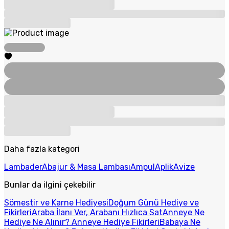
Daha fazla kategori
Lambader
Abajur & Masa Lambası
Ampul
Aplik
Avize
Bunlar da ilgini çekebilir
Sömestir ve Karne Hediyesi
Doğum Günü Hediye ve
Fikirleri
Araba İlanı Ver, Arabanı Hızlıca Sat
Anneye Ne
Hediye Ne Alınır? Anneye Hediye Fikirleri
Babaya Ne