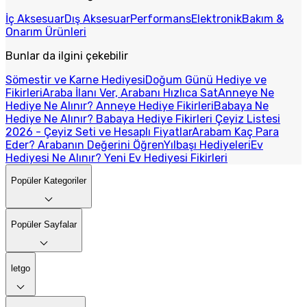
İç Aksesuar
Dış Aksesuar
Performans
Elektronik
Bakım &
Onarım Ürünleri
Bunlar da ilgini çekebilir
Sömestir ve Karne Hediyesi
Doğum Günü Hediye ve
Fikirleri
Araba İlanı Ver, Arabanı Hızlıca Sat
Anneye Ne
Hediye Ne Alınır? Anneye Hediye Fikirleri
Babaya Ne
Hediye Ne Alınır? Babaya Hediye Fikirleri
Çeyiz Listesi
2026 - Çeyiz Seti ve Hesaplı Fiyatlar
Arabam Kaç Para
Eder? Arabanın Değerini Öğren
Yılbaşı Hediyeleri
Ev
Hediyesi Ne Alınır? Yeni Ev Hediyesi Fikirleri
Popüler Kategoriler
Popüler Sayfalar
letgo