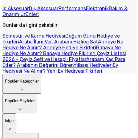
İç Aksesuar
Dış Aksesuar
Performans
Elektronik
Bakım &
Onarım Ürünleri
Bunlar da ilgini çekebilir
Sömestir ve Karne Hediyesi
Doğum Günü Hediye ve
Fikirleri
Araba İlanı Ver, Arabanı Hızlıca Sat
Anneye Ne
Hediye Ne Alınır? Anneye Hediye Fikirleri
Babaya Ne
Hediye Ne Alınır? Babaya Hediye Fikirleri
Çeyiz Listesi
2026 - Çeyiz Seti ve Hesaplı Fiyatlar
Arabam Kaç Para
Eder? Arabanın Değerini Öğren
Yılbaşı Hediyeleri
Ev
Hediyesi Ne Alınır? Yeni Ev Hediyesi Fikirleri
Popüler Kategoriler
Popüler Sayfalar
letgo