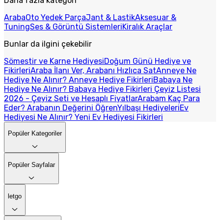
Daha fazla kategori
Araba
Oto Yedek Parça
Jant & Lastik
Aksesuar &
Tuning
Ses & Görüntü Sistemleri
Kiralık Araçlar
Bunlar da ilgini çekebilir
Sömestir ve Karne Hediyesi
Doğum Günü Hediye ve
Fikirleri
Araba İlanı Ver, Arabanı Hızlıca Sat
Anneye Ne
Hediye Ne Alınır? Anneye Hediye Fikirleri
Babaya Ne
Hediye Ne Alınır? Babaya Hediye Fikirleri
Çeyiz Listesi
2026 - Çeyiz Seti ve Hesaplı Fiyatlar
Arabam Kaç Para
Eder? Arabanın Değerini Öğren
Yılbaşı Hediyeleri
Ev
Hediyesi Ne Alınır? Yeni Ev Hediyesi Fikirleri
Popüler Kategoriler
Popüler Sayfalar
letgo