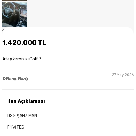
1
/
10
1.420.000 TL
Ateş kırmızısı Golf 7
27 May 2026
Elazığ, Elazığ
İlan Açıklaması
DSG ŞANZIMAN
F1 VİTES