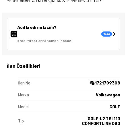
YEDEK ANAHTAR KİTAPÇIKLAR STEPNE MEVCUTTUR...
Acil kredi mi lazım?
Yeni
Kredi fırsatlarını hemen incele!
İlan Özellikleri
İlan No
1721709308
Marka
Volkswagen
Model
GOLF
GOLF 1.2 TSI 110
Tip
COMFORTLINE DSG