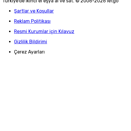
Türkiye
'
de ikinci el eşya al ve sat. © 2006-
2026
letgo
Şartlar ve Koşullar
Reklam Politikası
Resmi Kurumlar için Kılavuz
Gizlilik Bildirimi
Çerez Ayarları