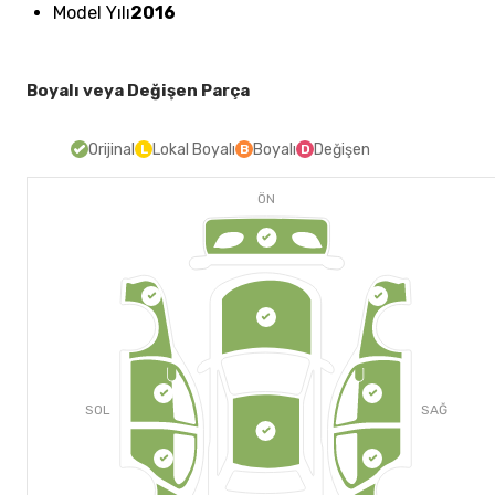
Model Yılı
2016
Boyalı veya Değişen Parça
Orijinal
Lokal Boyalı
Boyalı
Değişen
L
B
D
ÖN
SOL
SAĞ