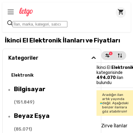
İkinci El Elektronik İlanları ve Fiyatları
1
Kategoriler
İkinci El
Elektroni
kategorisinde
Elektronik
494.070
ilan
bulundu
Bilgisayar
Aradığın ilan
artık yayında
(
151.849
)
değil. Aşağıdaki
benzer ilanlara
göz atabilirsin!
Beyaz Eşya
Zirve İlanlar
(
85.071
)