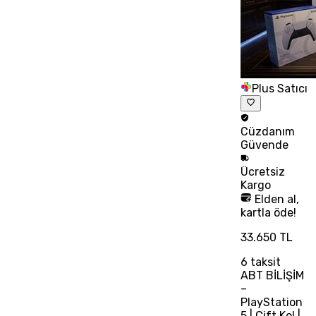
Plus Satıcı
Cüzdanım
Güvende
Ücretsiz
Kargo
Elden al,
kartla öde!
33.650 TL
6
taksit
ABT BİLİŞİM
–
PlayStation
5 | Çift Kol |