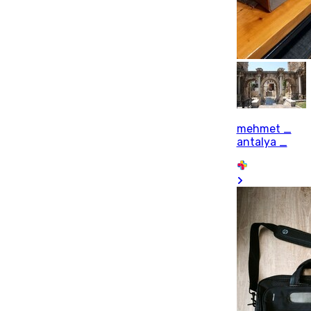
mehmet _
antalya _