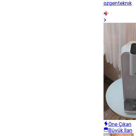
ozgenteknık
Öne Çıkan
Büyük İlan