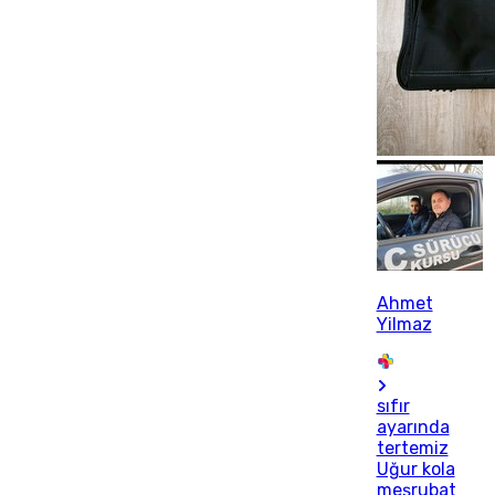
Ahmet
Yilmaz
sıfır
ayarında
tertemiz
Uğur kola
meşrubat