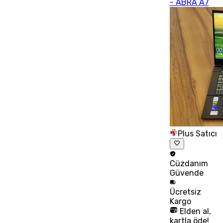
- ABRA A7
Plus Satıcı
Cüzdanım
Güvende
Ücretsiz
Kargo
Elden al,
kartla öde!