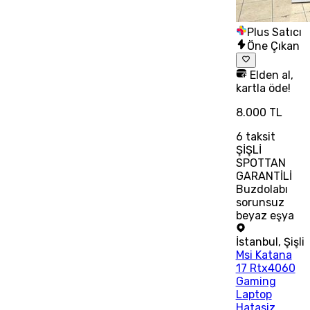
Plus Satıcı
Öne Çıkan
Elden al,
kartla öde!
8.000 TL
6
taksit
ŞİŞLİ
SPOTTAN
GARANTİLİ
Buzdolabı
sorunsuz
beyaz eşya
İstanbul
,
Şişli
Msi Katana
17 Rtx4060
Gaming
Laptop
Hatasiz