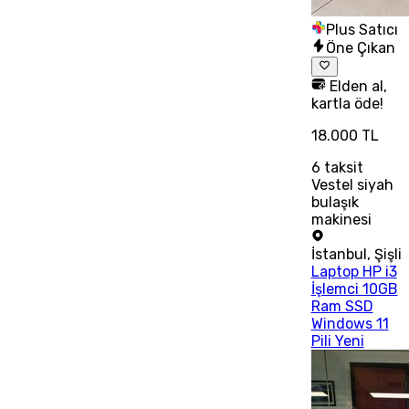
Plus Satıcı
Öne Çıkan
Elden al,
kartla öde!
18.000 TL
6
taksit
Vestel siyah
bulaşık
makinesi
İstanbul
,
Şişli
Laptop HP i3
İşlemci 10GB
Ram SSD
Windows 11
Pili Yeni