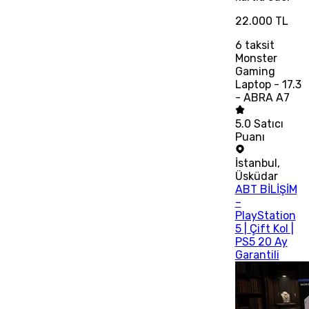
22.000 TL
6
taksit
Monster
Gaming
Laptop - 17.3
- ABRA A7
5.0
Satıcı
Puanı
İstanbul
,
Üsküdar
ABT BİLİŞİM
–
PlayStation
5 | Çift Kol |
PS5 20 Ay
Garantili