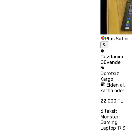
Plus Satıcı
Cüzdanım
Güvende
Ücretsiz
Kargo
Elden al,
kartla öde!
22.000 TL
6
taksit
Monster
Gaming
Laptop 17.3 -