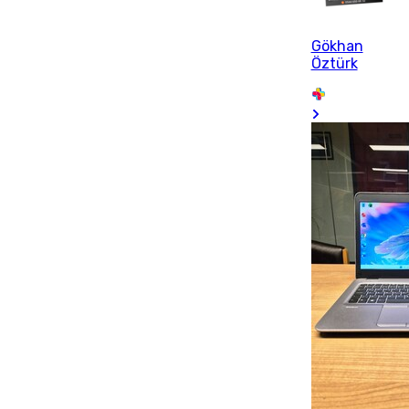
Gökhan
Öztürk