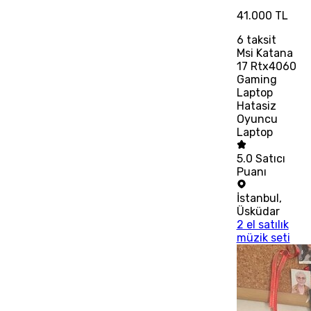
41.000 TL
6
taksit
Msi Katana
17 Rtx4060
Gaming
Laptop
Hatasiz
Oyuncu
Laptop
5.0
Satıcı
Puanı
İstanbul
,
Üsküdar
2 el satılık
müzik seti