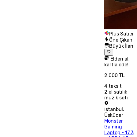
Plus Satıcı
Öne Çıkan
Büyük İlan
Elden al,
kartla öde!
2.000 TL
4
taksit
2 el satılık
müzik seti
İstanbul
,
Üsküdar
Monster
Gaming
Laptop - 17.3