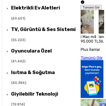
Elektrikli Ev Aletleri
Tümünü Gör
(
69.651
)
TV, Görüntü & Ses Sistemi
i Mac m4
leno
(
55.223
)
95.000 TL
36.
Plus İlanlar
Oyunculara Özel
Tümünü Gör
(
41.442
)
Isıtma & Soğutma
(
40.386
)
Giyilebilir Teknoloji
(
19.814
)