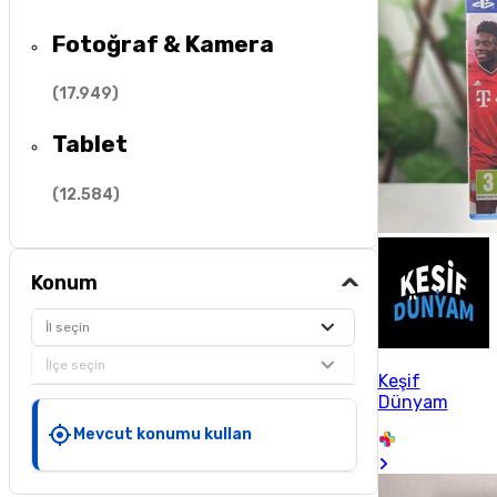
Fotoğraf & Kamera
(
17.949
)
Tablet
(
12.584
)
Konum
İl seçin
İlçe seçin
Keşif
Dünyam
Mevcut konumu kullan