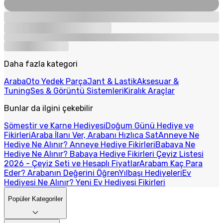
Daha fazla kategori
Araba
Oto Yedek Parça
Jant & Lastik
Aksesuar &
Tuning
Ses & Görüntü Sistemleri
Kiralık Araçlar
Bunlar da ilgini çekebilir
Sömestir ve Karne Hediyesi
Doğum Günü Hediye ve
Fikirleri
Araba İlanı Ver, Arabanı Hızlıca Sat
Anneye Ne
Hediye Ne Alınır? Anneye Hediye Fikirleri
Babaya Ne
Hediye Ne Alınır? Babaya Hediye Fikirleri
Çeyiz Listesi
2026 - Çeyiz Seti ve Hesaplı Fiyatlar
Arabam Kaç Para
Eder? Arabanın Değerini Öğren
Yılbaşı Hediyeleri
Ev
Hediyesi Ne Alınır? Yeni Ev Hediyesi Fikirleri
Popüler Kategoriler