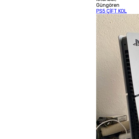
Güngören
PS5 ÇİFT KOL