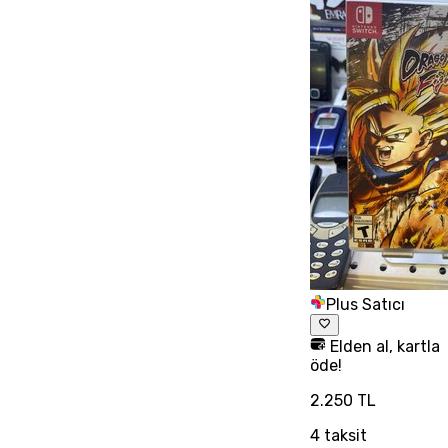
Plus Satıcı
Elden al, kartla
öde!
2.250 TL
4
taksit