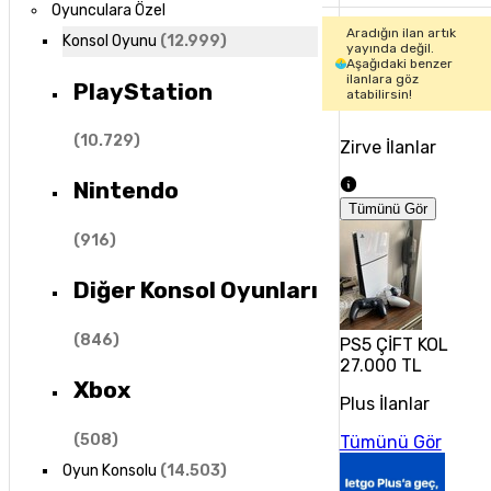
Oyunculara Özel
Aradığın ilan artık
Konsol Oyunu
(
12.999
)
yayında değil.
Aşağıdaki benzer
ilanlara göz
PlayStation
atabilirsin!
(
10.729
)
Zirve İlanlar
Nintendo
Tümünü Gör
(
916
)
Diğer Konsol Oyunları
(
846
)
PS5 ÇİFT KOL
27.000 TL
Xbox
Plus İlanlar
(
508
)
Tümünü Gör
Oyun Konsolu
(
14.503
)