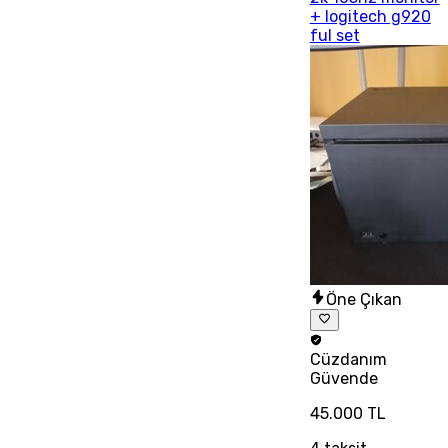
+ logitech g920
ful set
Öne Çıkan
Cüzdanım
Güvende
45.000 TL