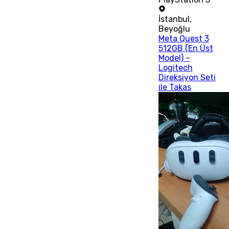
İstanbul
,
Beyoğlu
Meta Quest 3
512GB (En Üst
Model) –
Logitech
Direksiyon Seti
ile Takas