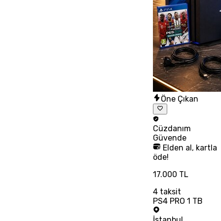
Öne Çıkan
Cüzdanım
Güvende
Elden al, kartla
öde!
17.000 TL
4
taksit
PS4 PRO 1 TB
İstanbul
,