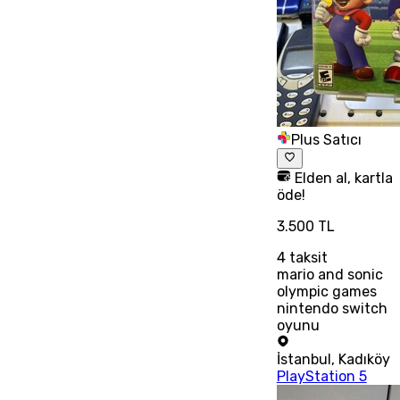
Plus Satıcı
Elden al, kartla
öde!
3.500 TL
4
taksit
mario and sonic
olympic games
nintendo switch
oyunu
İstanbul
,
Kadıköy
PlayStation 5