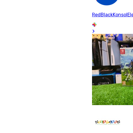
RedBlackKonsolEle