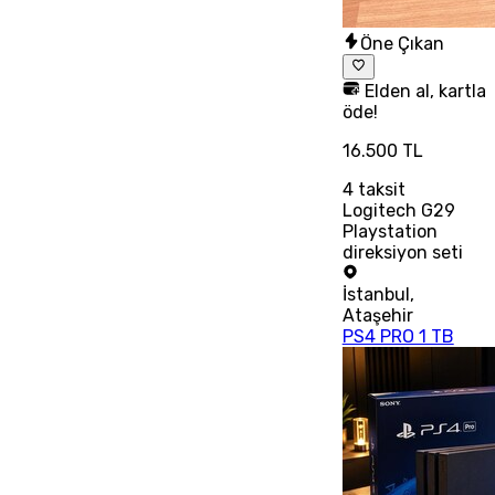
Öne Çıkan
Elden al, kartla
öde!
16.500 TL
4
taksit
Logitech G29
Playstation
direksiyon seti
İstanbul
,
Ataşehir
PS4 PRO 1 TB