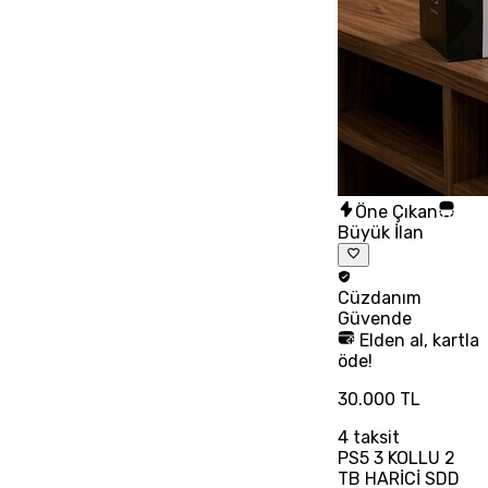
Öne Çıkan
Büyük İlan
Cüzdanım
Güvende
Elden al, kartla
öde!
30.000 TL
4
taksit
PS5 3 KOLLU 2
TB HARİCİ SDD