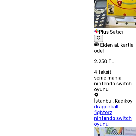
Plus Satıcı
Elden al, kartla
öde!
2.250 TL
4
taksit
sonic mania
nintendo switch
oyunu
İstanbul
,
Kadıköy
dragonball
fighterz
nintendo switch
oyunu