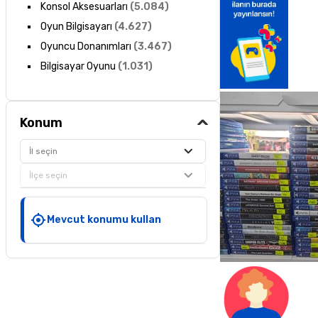
Konsol Aksesuarları
(
5.084
)
Oyun Bilgisayarı
(
4.627
)
Oyuncu Donanımları
(
3.467
)
Bilgisayar Oyunu
(
1.031
)
Konum
İl seçin
İlçe seçin
Mevcut konumu kullan