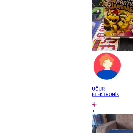
UĞUR
ELEKTRONİK