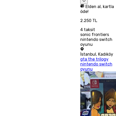
Elden al, kartla
öde!
2.250 TL
4
taksit
sonic frontiers
nintendo switch
oyunu
İstanbul
,
Kadıköy
gta the trilogy
nintendo switch
oyunu