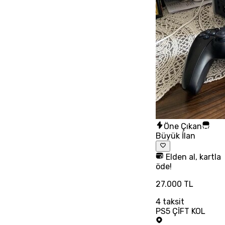
Öne Çıkan
Büyük İlan
Elden al, kartla
öde!
27.000 TL
4
taksit
PS5 ÇİFT KOL