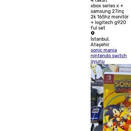
4
taksit
xbox series x +
samsung 27inç
2k 165hz monitör
+ logitech g920
ful set
İstanbul
,
Ataşehir
sonic mania
nintendo switch
oyunu