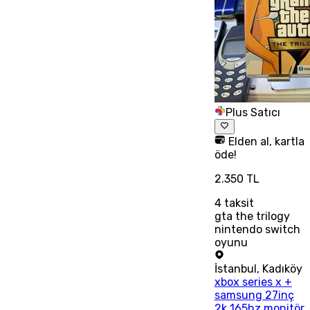
Plus Satıcı
Elden al, kartla
öde!
2.350 TL
4
taksit
gta the trilogy
nintendo switch
oyunu
İstanbul
,
Kadıköy
xbox series x +
samsung 27inç
2k 165hz monitör