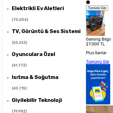
Elektrikli Ev Aletleri
Tümünü Gör
(
70.004
)
TV, Görüntü & Ses Sistemi
Gaming Bilgis
(
55.223
)
27.000 TL
Plus İlanlar
Oyunculara Özel
Tümünü Gör
(
41.773
)
Isıtma & Soğutma
(
40.715
)
Giyilebilir Teknoloji
(
19.982
)