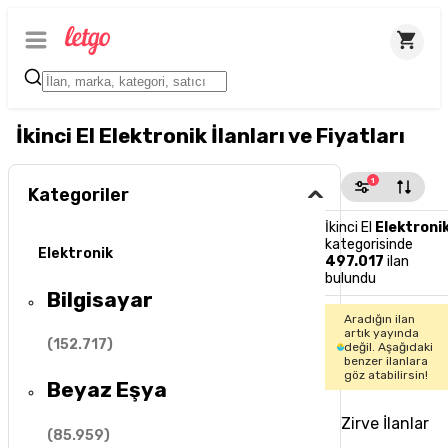
İkinci El Elektronik İlanları ve Fiyatları
1
Kategoriler
İkinci El
Elektroni
kategorisinde
Elektronik
497.017
ilan
bulundu
Bilgisayar
Aradığın ilan
artık yayında
(
152.717
)
değil. Aşağıdaki
benzer ilanlara
göz atabilirsin!
Beyaz Eşya
Zirve İlanlar
(
85.959
)