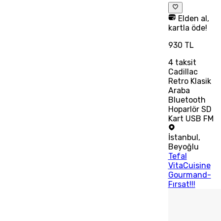
Elden al,
kartla öde!
930 TL
4
taksit
Cadillac
Retro Klasik
Araba
Bluetooth
Hoparlör SD
Kart USB FM
İstanbul
,
Beyoğlu
Tefal
VitaCuisine
Gourmand-
Fırsat!!!