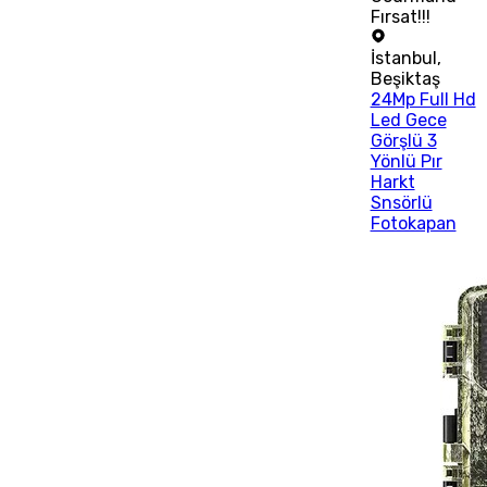
Fırsat!!!
İstanbul
,
Beşiktaş
24Mp Full Hd
Led Gece
Görşlü 3
Yönlü Pır
Harkt
Snsörlü
Fotokapan