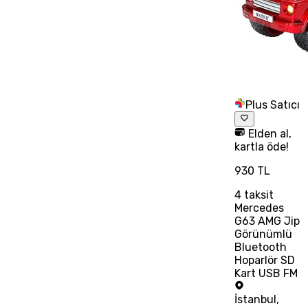
Plus Satıcı
Elden al,
kartla öde!
930 TL
4
taksit
Mercedes
G63 AMG Jip
Görünümlü
Bluetooth
Hoparlör SD
Kart USB FM
İstanbul
,