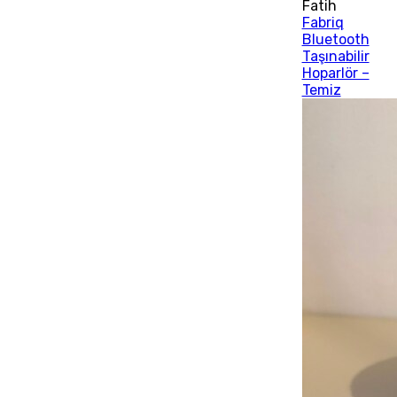
Fatih
Fabriq
Bluetooth
Taşınabilir
Hoparlör –
Temiz