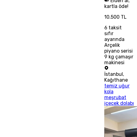
Elden al,
kartla öde!
10.500 TL
6
taksit
sıfır
ayarında
Arçelik
piyano serisi
9 kg çamaşır
makinesi
İstanbul
,
Kağıthane
temiz uğur
kola
meşrubat
içecek dolabı