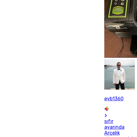
eyb1360
sıfır
ayarında
Arçelik