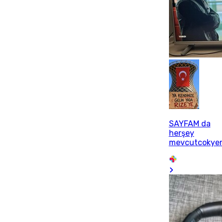
SAYFAM da
herşey
mevcutcokyen