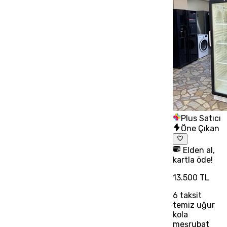
Plus Satıcı
Öne Çıkan
Elden al,
kartla öde!
13.500 TL
6
taksit
temiz uğur
kola
meşrubat