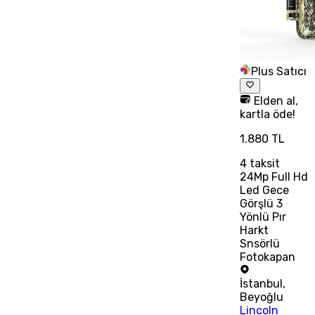
Plus Satıcı
Elden al,
kartla öde!
1.880 TL
4
taksit
24Mp Full Hd
Led Gece
Görşlü 3
Yönlü Pır
Harkt
Snsörlü
Fotokapan
İstanbul
,
Beyoğlu
Lincoln