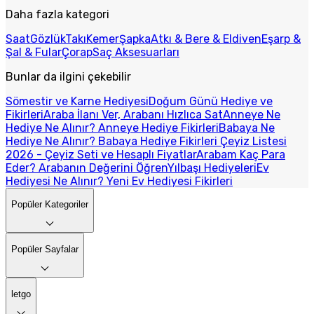
Daha fazla kategori
Saat
Gözlük
Takı
Kemer
Şapka
Atkı & Bere & Eldiven
Eşarp &
Şal & Fular
Çorap
Saç Aksesuarları
Bunlar da ilgini çekebilir
Sömestir ve Karne Hediyesi
Doğum Günü Hediye ve
Fikirleri
Araba İlanı Ver, Arabanı Hızlıca Sat
Anneye Ne
Hediye Ne Alınır? Anneye Hediye Fikirleri
Babaya Ne
Hediye Ne Alınır? Babaya Hediye Fikirleri
Çeyiz Listesi
2026 - Çeyiz Seti ve Hesaplı Fiyatlar
Arabam Kaç Para
Eder? Arabanın Değerini Öğren
Yılbaşı Hediyeleri
Ev
Hediyesi Ne Alınır? Yeni Ev Hediyesi Fikirleri
Popüler Kategoriler
Popüler Sayfalar
letgo