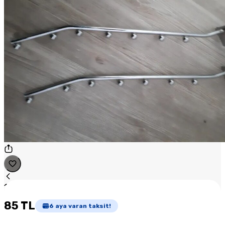
1
/
1
85 TL
6
aya varan taksit!