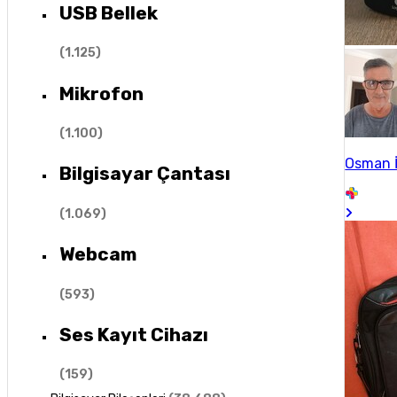
USB Bellek
(
1.125
)
Mikrofon
(
1.100
)
Osman İ
Bilgisayar Çantası
(
1.069
)
Webcam
(
593
)
Ses Kayıt Cihazı
(
159
)