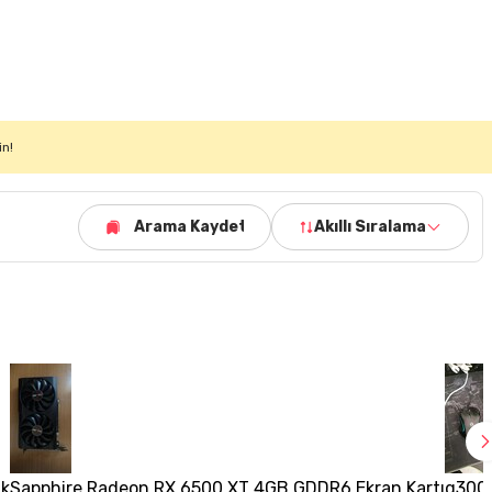
in!
Arama Kaydet
Akıllı Sıralama
ik
Sapphire Radeon RX 6500 XT 4GB GDDR6 Ekran Kartı
g300