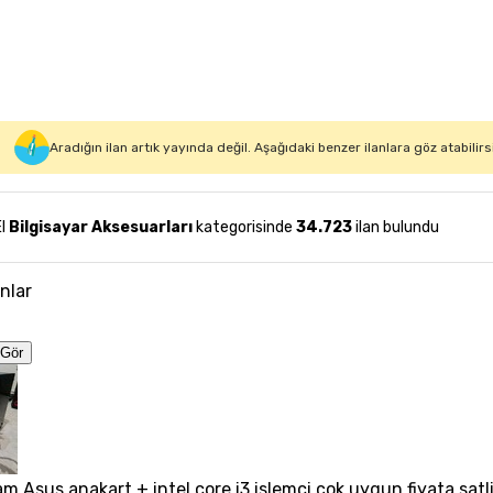
Aradığın ilan artık yayında değil. Aşağıdaki benzer ilanlara göz atabilirs
El
Bilgisayar Aksesuarları
kategorisinde
34.723
ilan bulundu
anlar
Gör
am Asus anakart + intel core i3 islemci çok uygun fiyata satl