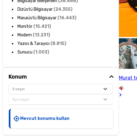
Bilgisayar Bileşenleri
(
38.688
)
Dizüstü Bilgisayar
(
24.355
)
Masaüstü Bilgisayar
(
16.443
)
Monitör
(
15.421
)
Modem
(
13.231
)
Yazıcı & Tarayıcı
(
8.815
)
Sunucu
(
1.003
)
Konum
Murat 
İl seçin
İlçe seçin
Mevcut konumu kullan