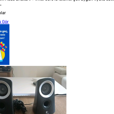
L
nlar
 Gör