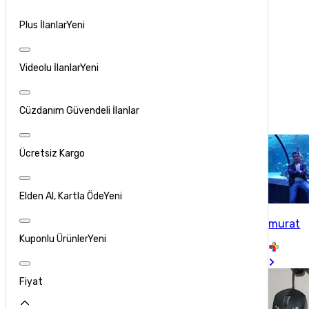
Plus İlanlar
Yeni
Videolu İlanlar
Yeni
Cüzdanım Güvendeli İlanlar
Ücretsiz Kargo
Elden Al, Kartla Öde
Yeni
murat
Kuponlu Ürünler
Yeni
Fiyat