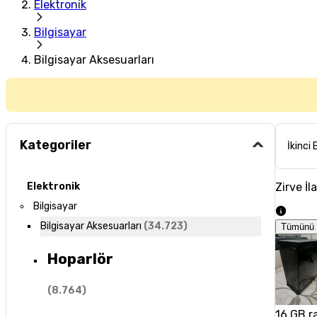
Elektronik
Bilgisayar
Bilgisayar Aksesuarları
Kategoriler
İkinci 
Zirve İl
Elektronik
Bilgisayar
Bilgisayar Aksesuarları
(
34.723
)
Tümünü 
Hoparlör
(
8.764
)
16 GB r