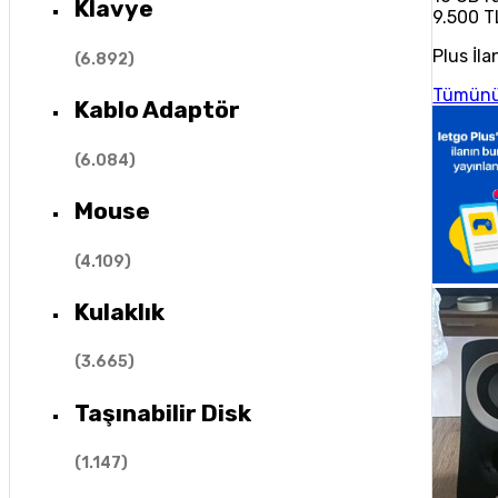
Klavye
9.500 T
Plus İla
(
6.892
)
Tümünü
Kablo Adaptör
(
6.084
)
Mouse
(
4.109
)
Kulaklık
(
3.665
)
Taşınabilir Disk
(
1.147
)