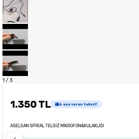
1
/
3
1.350 TL
6
aya varan taksit!
ASELSAN SPİRAL TELSİZ MİKROFON&KULAKLIĞI