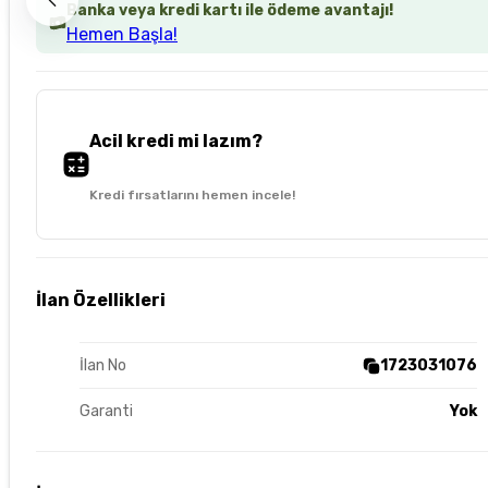
Banka veya kredi kartı ile ödeme avantajı!
Hemen Başla!
Acil kredi mi lazım?
Kredi fırsatlarını hemen incele!
İlan Özellikleri
İlan No
1723031076
Garanti
Yok