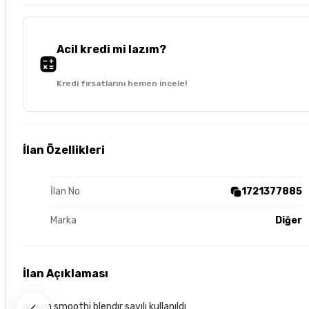
Acil kredi mi lazım?
Kredi fırsatlarını hemen incele!
İlan Özellikleri
İlan No
1721377885
Marka
Diğer
İlan Açıklaması
arzum smoothi blendır sayılı kullanıldı