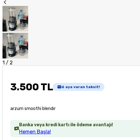
1
/
2
3.500 TL
6
aya varan taksit!
arzum smoothi blendır
Banka veya kredi kartı ile ödeme avantajı!
Hemen Başla!