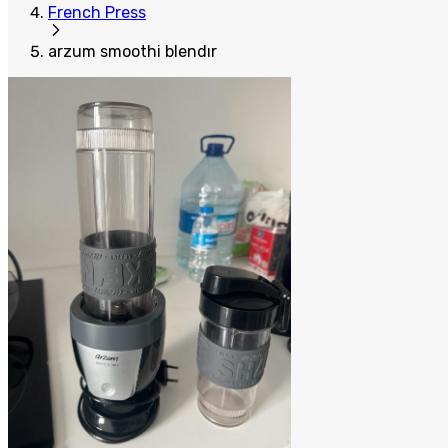
French Press
arzum smoothi blendır