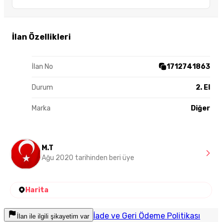
İlan Özellikleri
İlan No
1712741863
Durum
2. El
Marka
Diğer
M.T
Ağu 2020 tarihinden beri üye
Harita
İade ve Geri Ödeme Politikası
İlan ile ilgili şikayetim var