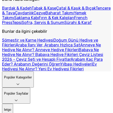
Bardak & Kadeh
Tabak & Kase
Çatal & Kaşık & Bıçak
Tencere
& Tava
Çaydanlık
Cezve
Baharat Takımı
Yemek
Takımı
Saklama Kabı
Fırın & Kek Kalıpları
French
Press
Tepsi
Sofra, Servis & Sunum
Sürahi & Karaf
Bunlar da ilgini çekebilir
Sömestir ve Karne Hediyesi
Doğum Günü Hediye ve
Fikirleri
Araba İlanı Ver, Arabanı Hızlıca Sat
Anneye Ne
Hediye Ne Alınır? Anneye Hediye Fikirleri
Babaya Ne
Hediye Ne Alınır? Babaya Hediye Fikirleri
Çeyiz Listesi
2026 - Çeyiz Seti ve Hesaplı Fiyatlar
Arabam Kaç Para
Eder? Arabanın Değerini Öğren
Yılbaşı Hediyeleri
Ev
Hediyesi Ne Alınır? Yeni Ev Hediyesi Fikirleri
Popüler Kategoriler
Popüler Sayfalar
letgo