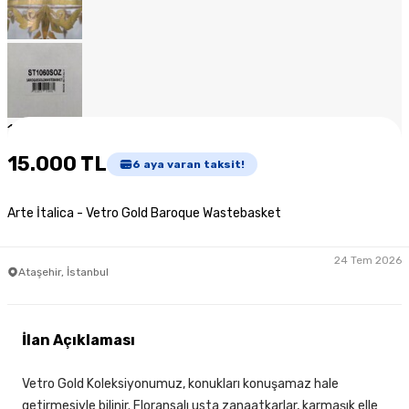
1
/
10
15.000 TL
6
aya varan taksit!
Arte İtalica - Vetro Gold Baroque Wastebasket
24 Tem 2026
Ataşehir, İstanbul
İlan Açıklaması
Vetro Gold Koleksiyonumuz, konukları konuşamaz hale
getirmesiyle bilinir. Floransalı usta zanaatkarlar, karmaşık elle