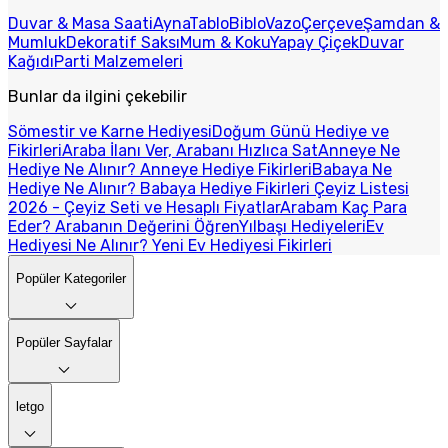
Duvar & Masa Saati
Ayna
Tablo
Biblo
Vazo
Çerçeve
Şamdan &
Mumluk
Dekoratif Saksı
Mum & Koku
Yapay Çiçek
Duvar
Kağıdı
Parti Malzemeleri
Bunlar da ilgini çekebilir
Sömestir ve Karne Hediyesi
Doğum Günü Hediye ve
Fikirleri
Araba İlanı Ver, Arabanı Hızlıca Sat
Anneye Ne
Hediye Ne Alınır? Anneye Hediye Fikirleri
Babaya Ne
Hediye Ne Alınır? Babaya Hediye Fikirleri
Çeyiz Listesi
2026 - Çeyiz Seti ve Hesaplı Fiyatlar
Arabam Kaç Para
Eder? Arabanın Değerini Öğren
Yılbaşı Hediyeleri
Ev
Hediyesi Ne Alınır? Yeni Ev Hediyesi Fikirleri
Popüler Kategoriler
Popüler Sayfalar
letgo