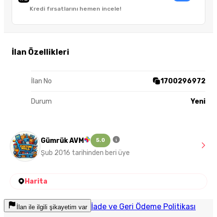
Kredi fırsatlarını hemen incele!
İlan Özellikleri
İlan No
1700296972
Durum
Yeni
Gümrük AVM
5.0
Şub 2016 tarihinden beri üye
Harita
İade ve Geri Ödeme Politikası
İlan ile ilgili şikayetim var