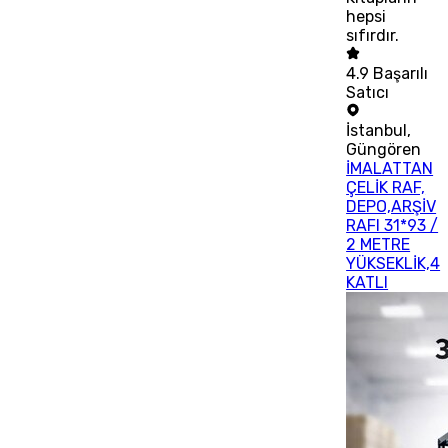
hepsi
sıfırdır.
4.9
Başarılı
Satıcı
İstanbul
,
Güngören
İMALATTAN
ÇELİK RAF,
DEPO,ARŞİV
RAFI 31*93 /
2 METRE
YÜKSEKLİK,4
KATLI