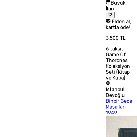
Büyük
İlan
Elden al,
kartla öde!
3.500 TL
6
taksit
Game Of
Thorones
Koleksiyon
Seti (Kitap
ve Kupa)
İstanbul
,
Beyoğlu
Binbir Gece
Masalları
1949