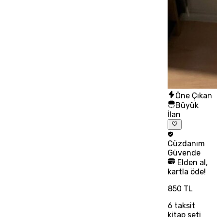
Öne Çıkan
Büyük
İlan
Cüzdanım
Güvende
Elden al,
kartla öde!
850 TL
6
taksit
kitap seti