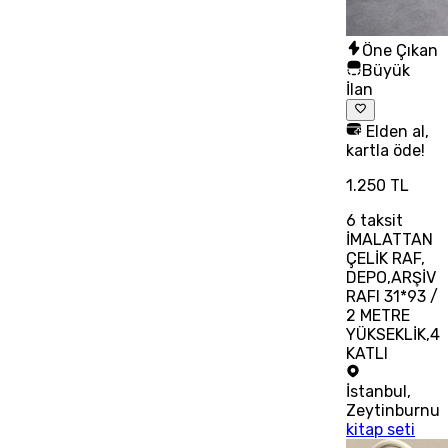
Öne Çıkan
Büyük
İlan
Elden al,
kartla öde!
1.250 TL
6
taksit
İMALATTAN
ÇELİK RAF,
DEPO,ARŞİV
RAFI 31*93 /
2 METRE
YÜKSEKLİK,4
KATLI
İstanbul
,
Zeytinburnu
kitap seti