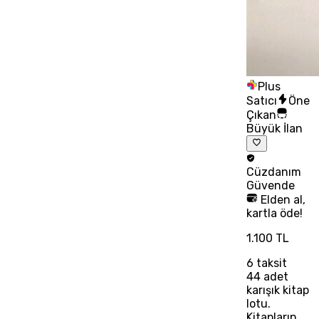
Plus
Satıcı
Öne
Çıkan
Büyük İlan
Cüzdanım
Güvende
Elden al,
kartla öde!
1.100 TL
6
taksit
44 adet
karışık kitap
lotu.
Kitapların