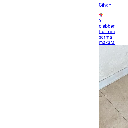
Cihan.
clabber
hortum
sarma
makara