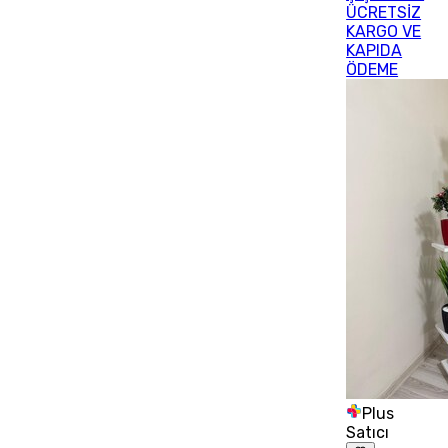
ÜCRETSİZ
KARGO VE
KAPIDA
ÖDEME
Plus
Satıcı