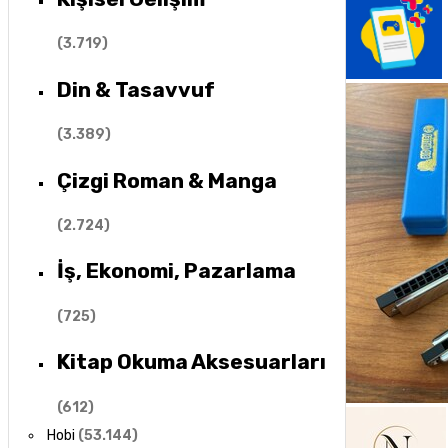
(
3.719
)
Din & Tasavvuf
(
3.389
)
Çizgi Roman & Manga
(
2.724
)
İş, Ekonomi, Pazarlama
(
725
)
Kitap Okuma Aksesuarları
(
612
)
Hobi
(
53.144
)