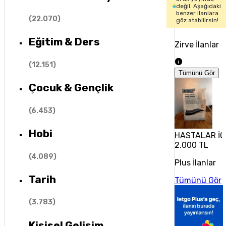
değil. Aşağıdaki
benzer ilanlara
(
22.070
)
göz atabilirsin!
Eğitim & Ders
Zirve İlanlar
(
12.151
)
Tümünü Gör
Çocuk & Gençlik
(
6.453
)
Hobi
HASTALAR İÇ
2.000 TL
(
4.089
)
Plus İlanlar
Tarih
Tümünü Gör
(
3.783
)
Kişisel Gelişim