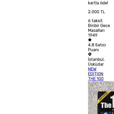
kartla öde!
2.000 TL
6
taksit
Binbir Gece
Masalları
1949
4.8
Satıcı
Puanı
İstanbul
,
Üsküdar
NEW
EDITION
THE 100