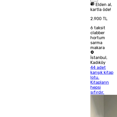
Elden al,
kartla öde!
2.900 TL
6
taksit
clabber
hortum
sarma
makara
İstanbul
,
Kadıköy
44 adet
karışık kitap
lotu.
Kitapların
hepsi
sıfırdır.