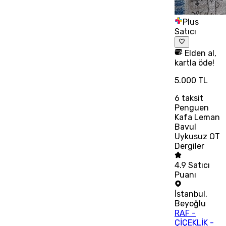
Plus
Satıcı
Elden al,
kartla öde!
5.000 TL
6
taksit
Penguen
Kafa Leman
Bavul
Uykusuz OT
Dergiler
4.9
Satıcı
Puanı
İstanbul
,
Beyoğlu
RAF -
ÇİÇEKLİK -