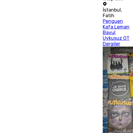
İstanbul
,
Fatih
Penguen
Kafa Leman
Bavul
Uykusuz OT
Dergiler