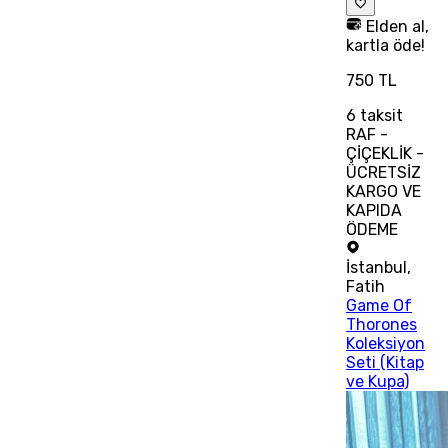
Elden al,
kartla öde!
750 TL
6
taksit
RAF -
ÇİÇEKLİK -
ÜCRETSİZ
KARGO VE
KAPIDA
ÖDEME
İstanbul
,
Fatih
Game Of
Thorones
Koleksiyon
Seti (Kitap
ve Kupa)