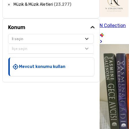
Müzik & Müzik Aletleri
(
23.277
)
N Collection
Konum
İl seçin
İlçe seçin
Mevcut konumu kullan