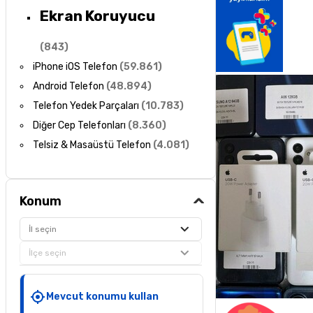
Ekran Koruyucu
(
843
)
iPhone iOS Telefon
(
59.861
)
Android Telefon
(
48.894
)
Telefon Yedek Parçaları
(
10.783
)
Diğer Cep Telefonları
(
8.360
)
Telsiz & Masaüstü Telefon
(
4.081
)
Konum
İl seçin
İlçe seçin
Mevcut konumu kullan