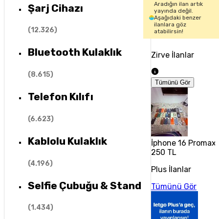
Aradığın ilan artık
Şarj Cihazı
yayında değil.
Aşağıdaki benzer
ilanlara göz
(
12.326
)
atabilirsin!
Bluetooth Kulaklık
Zirve İlanlar
(
8.615
)
Tümünü Gör
Telefon Kılıfı
(
6.623
)
Kablolu Kulaklık
İphone 16 Promax 2.
250 TL
(
4.196
)
Plus İlanlar
Selfie Çubuğu & Stand
Tümünü Gör
(
1.434
)