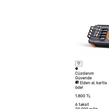
Cüzdanım
Güvende
Elden al, kartla
öde!
1.800 TL
6
taksit