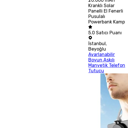
20.000 mAh
Kranklı Solar
Panelli El Fenerli
Pusulalı
Powerbank Kamp
5.0
Satıcı Puanı
İstanbul
,
Beyoğlu
Ayarlanabilir
Boyun Askılı
Manyetik Telefon
Tutucu