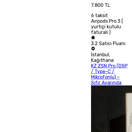
7.800 TL
6
taksit
Aırpods Pro 3 (
yurtiçi kutulu
faturalı )
3.2
Satıcı Puanı
İstanbul
,
Kağıthane
KZ ZSN Pro (DSP
/ Type-C /
Mikrofonlu) –
Sıfır Ayarında