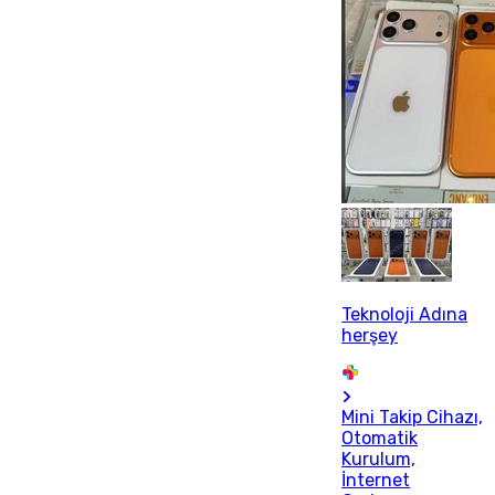
Teknoloji Adına
herşey
Mini Takip Cihazı,
Otomatik
Kurulum,
İnternet