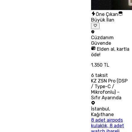
Öne Çıkan
Büyük İlan
Cüzdanım
Güvende
Elden al, kartla
öde!
1.350 TL
6
taksit
KZ ZSN Pro (DSP
/ Type-C /
Mikrofonlu) –
Sıfır Ayarında
İstanbul
,
Kağıthane
8 adet airpods
kulaklık, 8 adet
watch ibareli