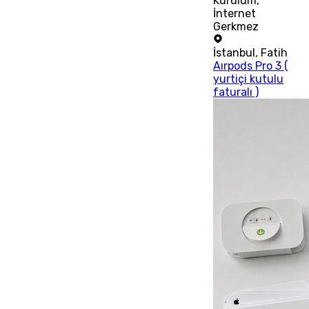
Kurulum,
İnternet
Gerkmez
İstanbul
,
Fatih
Aırpods Pro 3 (
yurtiçi kutulu
faturalı )