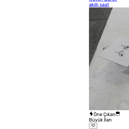
akıllı saat
Öne Çıkan
Büyük İlan