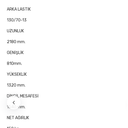
ARKA LASTİK
130/70-13
UZUNLUK
2180 mm.
GENİŞLİK
810mm.
YÜKSEKLİK
1320 mm.
DİNGİL MESAFESİ
1540 mm.
NET AĞIRLIK