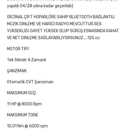
yapıldı 04/28 yılına kadar geçerlidir)
ORJİNAL ÇİFT HOPARLÖRE SAHİP BLUETOOTH BAĞLANTILI
MÜZİK DİNLEME VE HARİCİ RADYO MEVCUTTUR.SES
YÜKSEKLİĞİ GAYET YÜKSEK OLUP SÜRÜŞ ESNASINDA RAHAT
VE NET DİNLEME SAĞLAYABİLİYORSUNUZ.....125 cc
MOTOR TİPİ
Tek Silindir 4 Zamanlı
ŞANZIMAN
Otomatik CVT Şanzıman
MAKSİMUM GÜÇ
11 HP @ 8000 Rpm
MAKSİMUM TORK
10.01 Nm @ 6000 rpm