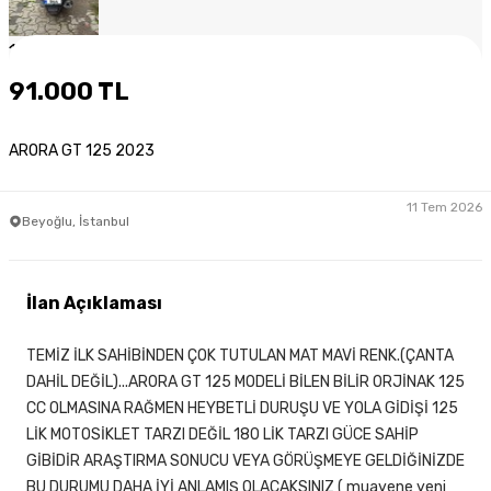
1
/
7
91.000 TL
ARORA GT 125 2023
11 Tem 2026
Beyoğlu, İstanbul
İlan Açıklaması
TEMİZ İLK SAHİBİNDEN ÇOK TUTULAN MAT MAVİ RENK.(ÇANTA
DAHİL DEĞİL)...ARORA GT 125 MODELİ BİLEN BİLİR ORJİNAK 125
CC OLMASINA RAĞMEN HEYBETLİ DURUŞU VE YOLA GİDİŞİ 125
LİK MOTOSİKLET TARZI DEĞİL 180 LİK TARZI GÜCE SAHİP
GİBİDİR ARAŞTIRMA SONUCU VEYA GÖRÜŞMEYE GELDİĞİNİZDE
BU DURUMU DAHA İYİ ANLAMIŞ OLACAKSINIZ ( muayene yeni