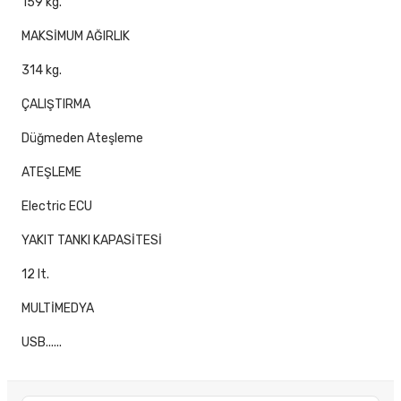
159 kg.
MAKSİMUM AĞIRLIK
314 kg.
ÇALIŞTIRMA
Düğmeden Ateşleme
ATEŞLEME
Electric ECU
YAKIT TANKI KAPASİTESİ
12 lt.
MULTİMEDYA
USB......