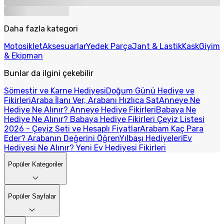
Daha fazla kategori
Motosiklet
Aksesuarlar
Yedek Parça
Jant & Lastik
Kask
Giyim
& Ekipman
Bunlar da ilgini çekebilir
Sömestir ve Karne Hediyesi
Doğum Günü Hediye ve
Fikirleri
Araba İlanı Ver, Arabanı Hızlıca Sat
Anneye Ne
Hediye Ne Alınır? Anneye Hediye Fikirleri
Babaya Ne
Hediye Ne Alınır? Babaya Hediye Fikirleri
Çeyiz Listesi
2026 - Çeyiz Seti ve Hesaplı Fiyatlar
Arabam Kaç Para
Eder? Arabanın Değerini Öğren
Yılbaşı Hediyeleri
Ev
Hediyesi Ne Alınır? Yeni Ev Hediyesi Fikirleri
Popüler Kategoriler
Popüler Sayfalar