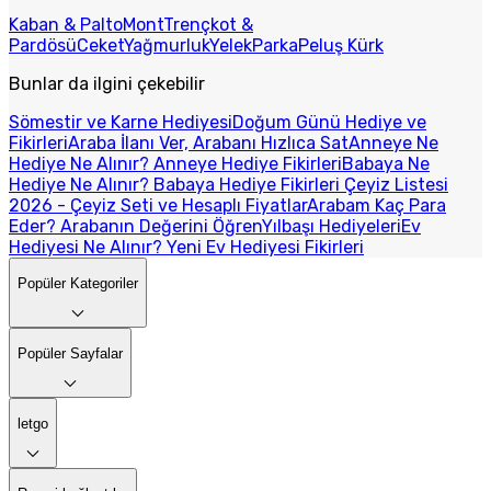
Kaban & Palto
Mont
Trençkot &
Pardösü
Ceket
Yağmurluk
Yelek
Parka
Peluş Kürk
Bunlar da ilgini çekebilir
Sömestir ve Karne Hediyesi
Doğum Günü Hediye ve
Fikirleri
Araba İlanı Ver, Arabanı Hızlıca Sat
Anneye Ne
Hediye Ne Alınır? Anneye Hediye Fikirleri
Babaya Ne
Hediye Ne Alınır? Babaya Hediye Fikirleri
Çeyiz Listesi
2026 - Çeyiz Seti ve Hesaplı Fiyatlar
Arabam Kaç Para
Eder? Arabanın Değerini Öğren
Yılbaşı Hediyeleri
Ev
Hediyesi Ne Alınır? Yeni Ev Hediyesi Fikirleri
Popüler Kategoriler
Popüler Sayfalar
letgo