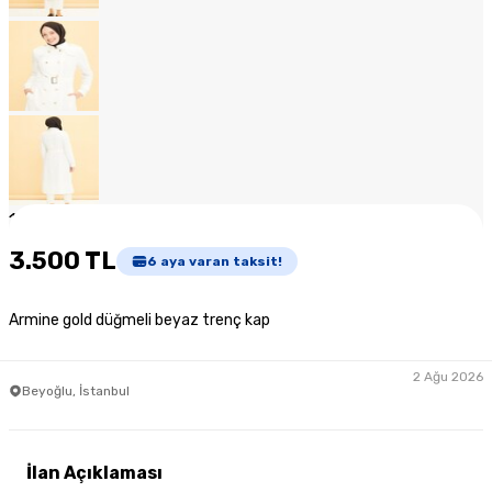
1
/
11
3.500 TL
6
aya varan taksit!
Armine gold düğmeli beyaz trenç kap
2 Ağu 2026
Beyoğlu, İstanbul
İlan Açıklaması