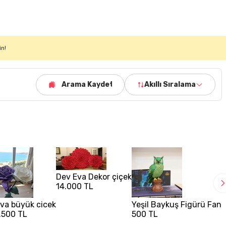
in!
Arama Kaydet
Akıllı Sıralama
Dev Eva Dekor çiçek
14.000 TL
va büyük cicek
Yeşil Baykuş Figürü Fant
.500 TL
500 TL