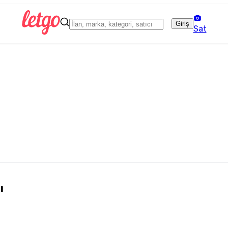
Giriş
Sat
ı