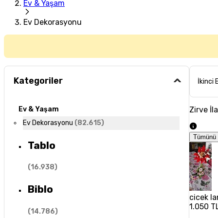
Ev & Yaşam
Ev Dekorasyonu
Kategoriler
İkinci 
Zirve İl
Ev & Yaşam
Ev Dekorasyonu
(
82.615
)
Tümünü 
Tablo
(
16.938
)
Biblo
cicek la
1.050 T
(
14.786
)