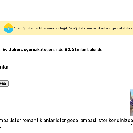
Aradığın ilan artık yayında değil. Aşağıdaki benzer ilanlara göz atabilirs
El
Ev Dekorasyonu
kategorisinde
82.615
ilan bulundu
anlar
Gör
mba .ister romantik anlar ister gece lambasi ister kendinize
e
L
1