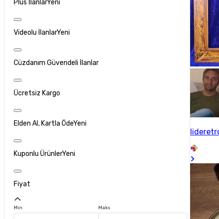
Plus İlanlar
Yeni
Videolu İlanlar
Yeni
Cüzdanım Güvendeli İlanlar
Ücretsiz Kargo
Elden Al, Kartla Öde
Yeni
lideretr
Kuponlu Ürünler
Yeni
Fiyat
Min
Maks