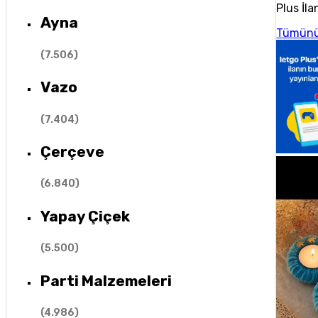
Plus İla
Ayna
Tümünü
(
7.506
)
Vazo
(
7.404
)
Çerçeve
(
6.840
)
Yapay Çiçek
(
5.500
)
Parti Malzemeleri
(
4.986
)