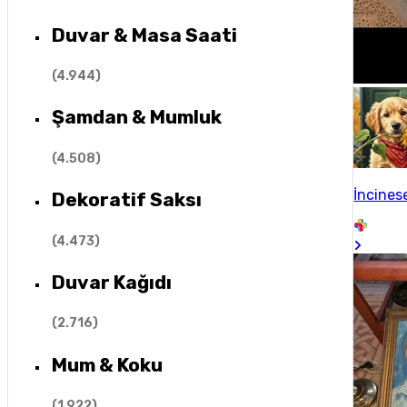
Duvar & Masa Saati
(
4.944
)
Şamdan & Mumluk
(
4.508
)
İncines
Dekoratif Saksı
(
4.473
)
Duvar Kağıdı
(
2.716
)
Mum & Koku
(
1.922
)