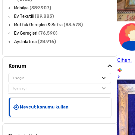
Mobilya
(
389.907
)
Ev Tekstili
(
89.883
)
Mutfak Gereçleri & Sofra
(
83.678
)
Ev Gereçleri
(
76.590
)
Aydınlatma
(
28.916
)
Cihan.
Konum
İl seçin
İlçe seçin
Mevcut konumu kullan