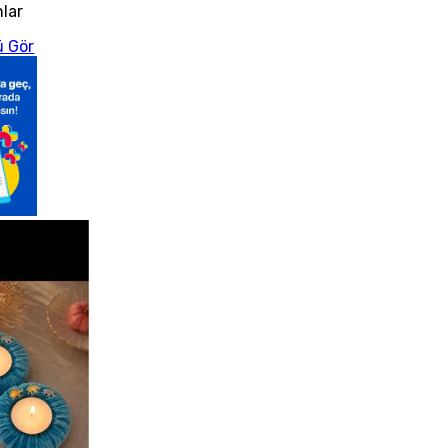
nlar
 Gör