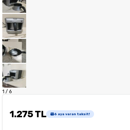
1
/
6
1.275 TL
6
aya varan taksit!