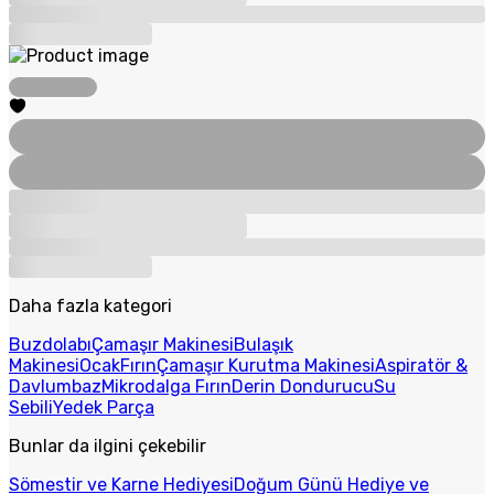
Daha fazla kategori
Buzdolabı
Çamaşır Makinesi
Bulaşık
Makinesi
Ocak
Fırın
Çamaşır Kurutma Makinesi
Aspiratör &
Davlumbaz
Mikrodalga Fırın
Derin Dondurucu
Su
Sebili
Yedek Parça
Bunlar da ilgini çekebilir
Sömestir ve Karne Hediyesi
Doğum Günü Hediye ve