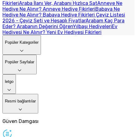
Fikirleri
Araba İlanı Ver, Arabanı Hızlıca Sat
Anneye Ne
Hediye Ne Alınır? Anneye Hediye Fikirleri
Babaya Ne
Hediye Ne Alınır? Babaya Hediye Fikirleri
Çeyiz Listesi
2026 - Çeyiz Seti ve Hesaplı Fiyatlar
Arabam Kaç Para
Eder? Arabanın Değerini Öğren
Yılbaşı Hediyeleri
Ev
Hediyesi Ne Alınır? Yeni Ev Hediyesi Fikirleri
Popüler Kategoriler
Popüler Sayfalar
letgo
Resmi bağlantılar
Güven Damgası