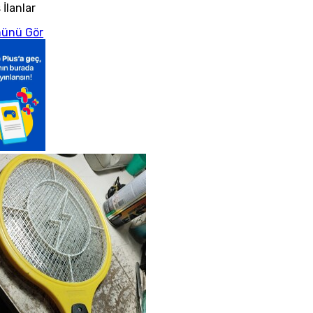
 İlanlar
ünü Gör