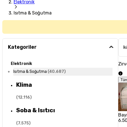
Elektronik
Isıtma & Soğutma
Kategoriler
İk
Zirv
Elektronik
Isıtma & Soğutma
(
40.687
)
Tüm
Klima
(
12.116
)
Soba & Isıtıcı
Baym
6.5
(
7.575
)