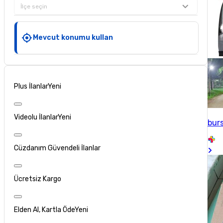
İlçe seçin
Mevcut konumu kullan
Plus İlanlar
Yeni
Videolu İlanlar
Yeni
bur
Cüzdanım Güvendeli İlanlar
Ücretsiz Kargo
Elden Al, Kartla Öde
Yeni