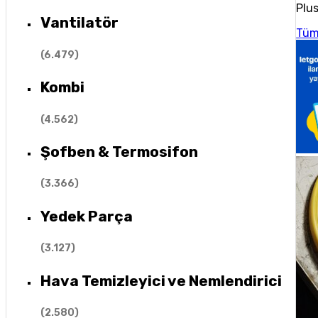
Plus
Vantilatör
Tüm
(
6.479
)
Kombi
(
4.562
)
Şofben & Termosifon
(
3.366
)
Yedek Parça
(
3.127
)
Hava Temizleyici ve Nemlendirici
(
2.580
)