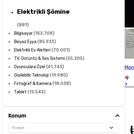
Elektrikli Şömine
(
881
)
Bilgisayar
(
152.708
)
Beyaz Eşya
(
85.933
)
Elektrikli Ev Aletleri
(
70.001
)
TV, Görüntü & Ses Sistemi
(
55.205
)
Oyunculara Özel
(
41.743
)
Mon
Giyilebilir Teknoloji
(
19.980
)
Fotoğraf & Kamera
(
18.038
)
Tablet
(
12.543
)
Konum
İl seçin