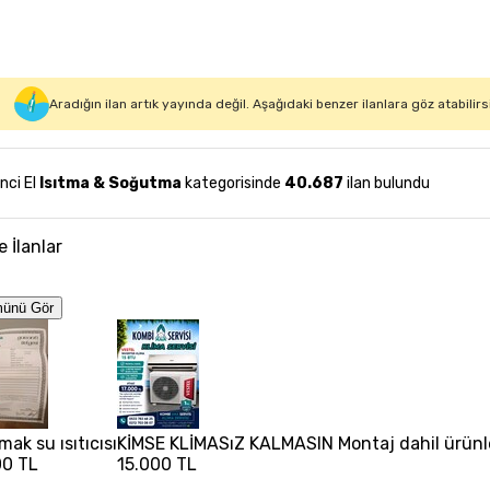
Aradığın ilan artık yayında değil. Aşağıdaki benzer ilanlara göz atabilirs
inci El
Isıtma & Soğutma
kategorisinde
40.687
ilan bulundu
e İlanlar
ünü Gör
ak su ısıtıcısı
KİMSE KLİMASıZ KALMASIN Montaj dahil ürünl
00 TL
15.000 TL