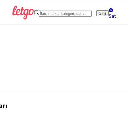
Giriş
Sat
arı