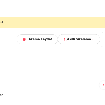
in!
Arama Kaydet
Akıllı Sıralama
er