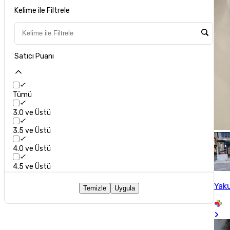
Kelime ile Filtrele
Satıcı Puanı
Tümü
3.0 ve Üstü
3.5 ve Üstü
4.0 ve Üstü
4.5 ve Üstü
Yak
Temizle
Uygula