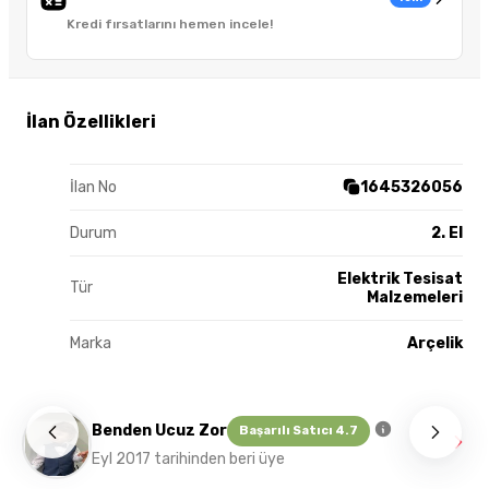
Kredi fırsatlarını hemen incele!
İlan Özellikleri
İlan No
1645326056
Durum
2. El
Elektrik Tesisat
Tür
Malzemeleri
Marka
Arçelik
Benden Ucuz Zor
Başarılı Satıcı 4.7
Eyl 2017 tarihinden beri üye