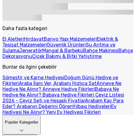
Daha fazla kategori
El Aletleri
Hırdavat
Banyo Yapı Malzemeleri
Elektrik &
Tesisat Malzemeleri
Güvenlik Ürünleri
Su Arıtma ve
Sulama
Jeneratör
Mangal & Barbekü
Bahçe Makinesi
Bahçe
Dekorasyonu
Çiçek Bakımı & Bitki Yetiştirme
Bunlar da ilgini çekebilir
Sömestir ve Karne Hediyesi
Doğum Günü Hediye ve
Fikirleri
Araba İlanı Ver, Arabanı Hızlıca Sat
Anneye Ne
Hediye Ne Alınır? Anneye Hediye Fikirleri
Babaya Ne
Hediye Ne Alınır? Babaya Hediye Fikirleri
Çeyiz Listesi
2026 - Çeyiz Seti ve Hesaplı Fiyatlar
Arabam Kaç Para
Eder? Arabanın Değerini Öğren
Yılbaşı Hediyeleri
Ev
Hediyesi Ne Alınır? Yeni Ev Hediyesi Fikirleri
Popüler Kategoriler