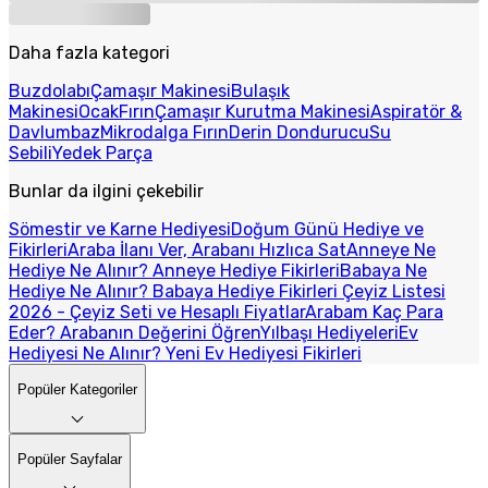
Daha fazla kategori
Buzdolabı
Çamaşır Makinesi
Bulaşık
Makinesi
Ocak
Fırın
Çamaşır Kurutma Makinesi
Aspiratör &
Davlumbaz
Mikrodalga Fırın
Derin Dondurucu
Su
Sebili
Yedek Parça
Bunlar da ilgini çekebilir
Sömestir ve Karne Hediyesi
Doğum Günü Hediye ve
Fikirleri
Araba İlanı Ver, Arabanı Hızlıca Sat
Anneye Ne
Hediye Ne Alınır? Anneye Hediye Fikirleri
Babaya Ne
Hediye Ne Alınır? Babaya Hediye Fikirleri
Çeyiz Listesi
2026 - Çeyiz Seti ve Hesaplı Fiyatlar
Arabam Kaç Para
Eder? Arabanın Değerini Öğren
Yılbaşı Hediyeleri
Ev
Hediyesi Ne Alınır? Yeni Ev Hediyesi Fikirleri
Popüler Kategoriler
Popüler Sayfalar