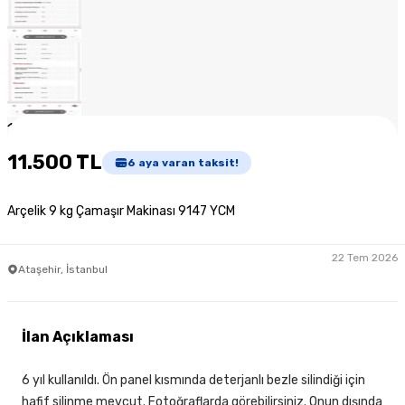
1
/
10
11.500 TL
6
aya varan taksit!
Arçelik 9 kg Çamaşır Makinası 9147 YCM
22 Tem 2026
Ataşehir, İstanbul
İlan Açıklaması
6 yıl kullanıldı. Ön panel kısmında deterjanlı bezle silindiği için
hafif silinme mevcut. Fotoğraflarda görebilirsiniz. Onun dışında