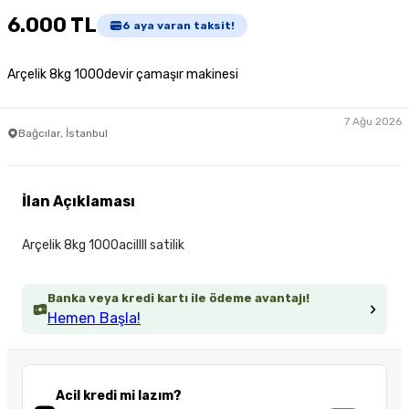
6.000 TL
6
aya varan taksit!
Arçelik 8kg 1000devir çamaşır makinesi
7 Ağu 2026
Bağcılar, İstanbul
İlan Açıklaması
Arçelik 8kg 1000acillll satilik
Banka veya kredi kartı ile ödeme avantajı!
Hemen Başla!
Acil kredi mi lazım?