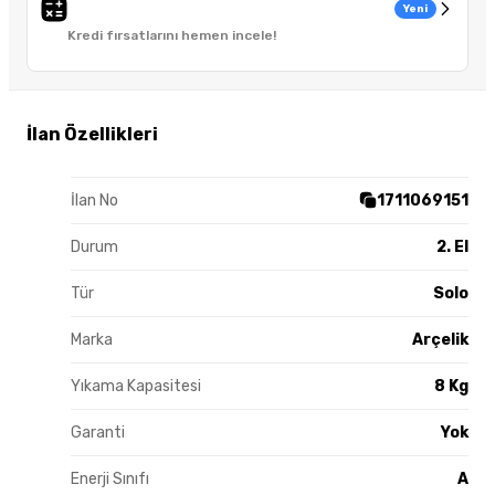
Yeni
Kredi fırsatlarını hemen incele!
İlan Özellikleri
İlan No
1711069151
Durum
2. El
Tür
Solo
Marka
Arçelik
Yıkama Kapasitesi
8 Kg
Garanti
Yok
Enerji Sınıfı
A