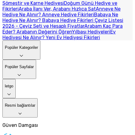
Sömestir ve Karne Hediyesi
Doğum Günü Hediye ve
Fikirleri
Araba İlanı Ver, Arabanı Hızlıca Sat
Anneye Ne
Hediye Ne Alınır? Anneye Hediye Fikirleri
Babaya Ne
Hediye Ne Alınır? Babaya Hediye Fikirleri
Çeyiz Listesi
2026 - Çeyiz Seti ve Hesaplı Fiyatlar
Arabam Kaç Para
Eder? Arabanın Değerini Öğren
Yılbaşı Hediyeleri
Ev
Hediyesi Ne Alınır? Yeni Ev Hediyesi Fikirleri
Popüler Kategoriler
Popüler Sayfalar
letgo
Resmi bağlantılar
Güven Damgası