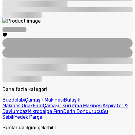
Daha fazla kategori
Buzdolabı
Çamaşır Makinesi
Bulaşık
Makinesi
Ocak
Fırın
Çamaşır Kurutma Makinesi
Aspiratör &
Davlumbaz
Mikrodalga Fırın
Derin Dondurucu
Su
Sebili
Yedek Parça
Bunlar da ilgini çekebilir