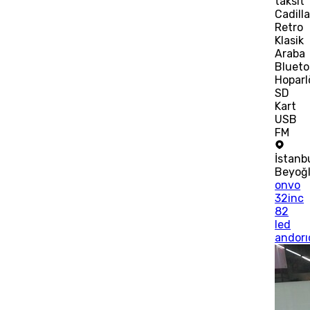
taksit
Cadill
Retro
Klasik
Araba
Blueto
Hoparl
SD
Kart
USB
FM
İstanb
Beyoğ
onvo
32inc
82
led
andorı