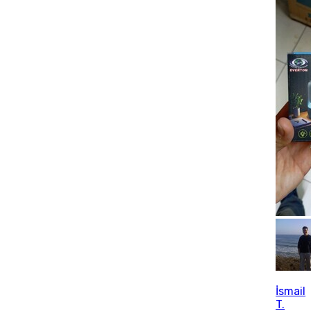
İsmail
T.