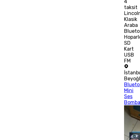
4
taksit
Lincol
Klasik
Araba
Blueto
Hoparl
SD
Kart
USB
FM
İstanb
Beyoğ
Blueto
Mini
Ses
Bomba