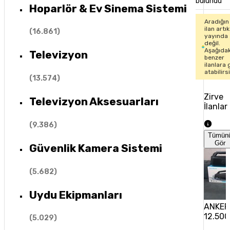
bulundu
Hoparlör & Ev Sinema Sistemi
Aradığın
ilan artık
(
16.861
)
yayında
değil.
Aşağıdak
Televizyon
benzer
ilanlara 
atabilirs
(
13.574
)
Zirve
Televizyon Aksesuarları
İlanlar
(
9.386
)
Tümün
Gör
Güvenlik Kamera Sistemi
(
5.682
)
Uydu Ekipmanları
ANKER
12.500
(
5.029
)