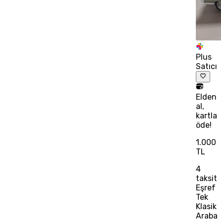
Plus
Satıcı
Elden
al,
kartla
öde!
1.000
TL
4
taksit
Eşref
Tek
Klasik
Araba