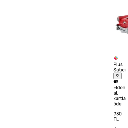
Plus
Satıcı
Elden
al,
kartla
öde!
930
TL