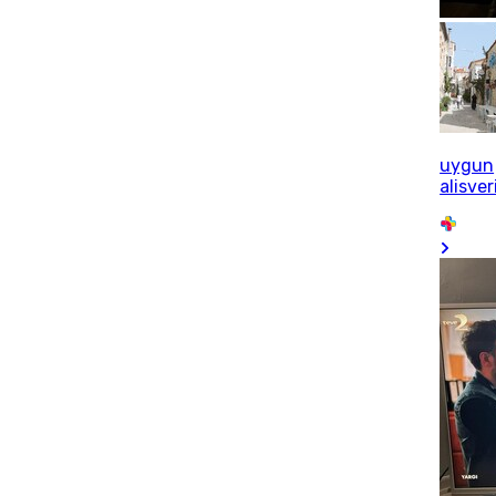
uygun
alisver