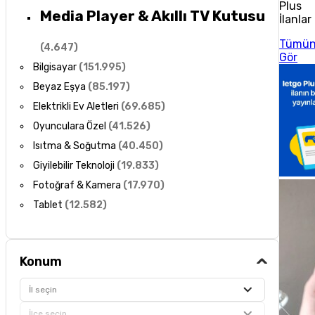
Plus
Media Player & Akıllı TV Kutusu
İlanlar
Tümü
(
4.647
)
Gör
Bilgisayar
(
151.995
)
Beyaz Eşya
(
85.197
)
Elektrikli Ev Aletleri
(
69.685
)
Oyunculara Özel
(
41.526
)
Isıtma & Soğutma
(
40.450
)
Giyilebilir Teknoloji
(
19.833
)
Fotoğraf & Kamera
(
17.970
)
Tablet
(
12.582
)
Konum
İl seçin
İlçe seçin