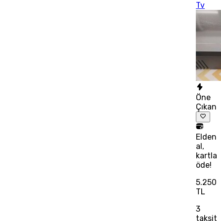
Tv
Öne
Çıkan
Elden
al,
kartla
öde!
5.250
TL
3
taksit