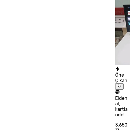
Öne
Çıkan
Elden
al,
kartla
öde!
3.650