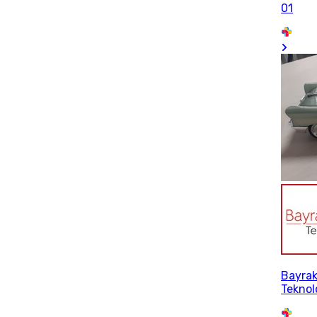
01
Bayrak
Teknol