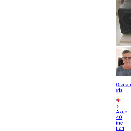
Osma
İris
Axen
40
inc
Led