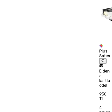
Plus
Satıcı
Elden
al,
kartla
öde!
930
TL
4