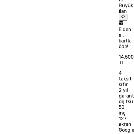
Büyük
İlan
Elden
al,
kartla
öde!
14.500
TL
4
taksit
sıfır
2 yıl
garanti
dijitsu
50
inç
127
ekran
Googl