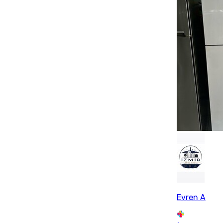
Evren A