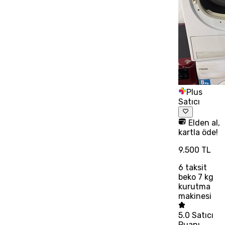
Plus
Satıcı
Elden al,
kartla öde!
9.500 TL
6
taksit
beko 7 kg
kurutma
makinesi
5.0
Satıcı
Puanı