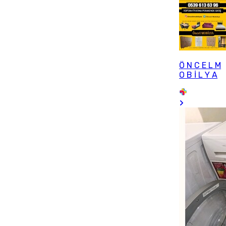
Ö N C E L M
O B İ L Y A