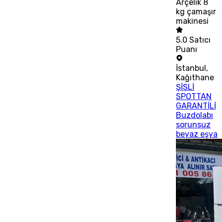
Arçelik 8
kg çamaşır
makinesi
5.0
Satıcı
Puanı
İstanbul
,
Kağıthane
ŞİŞLİ
SPOTTAN
GARANTİLİ
Buzdolabı
sorunsuz
beyaz eşya