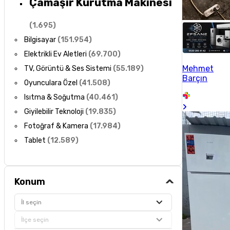
Çamaşır Kurutma Makinesi
(
1.695
)
Bilgisayar
(
151.954
)
Elektrikli Ev Aletleri
(
69.700
)
Mehmet
TV, Görüntü & Ses Sistemi
(
55.189
)
Barçın
Oyunculara Özel
(
41.508
)
Isıtma & Soğutma
(
40.461
)
Giyilebilir Teknoloji
(
19.835
)
Fotoğraf & Kamera
(
17.984
)
Tablet
(
12.589
)
Konum
İl seçin
İlçe seçin