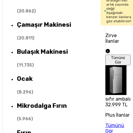
Aradığın ilan
artık yayında
değil.
(
20.862
)
Aşağıdaki
benzer ilanlara
göz atabilirsin!
Çamaşır Makinesi
Zirve
(
20.811
)
İlanlar
Bulaşık Makinesi
Tümünü
Gör
(
11.735
)
Ocak
(
8.296
)
sıfır ambala
Mikrodalga Fırın
32.999 TL
Plus İlanlar
(
5.966
)
Tümünü
Gör
Fırın