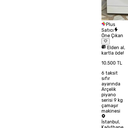
Plus
Satıcı
Öne Çıkan
Elden al,
kartla öde!
10.500 TL
6
taksit
sıfır
ayarında
Arçelik
piyano
serisi 9 kg
çamaşır
makinesi
İstanbul
,
Kağıthane