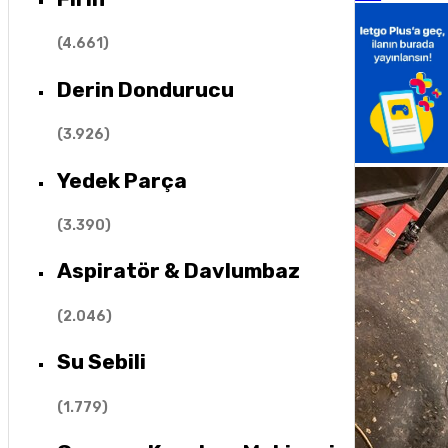
(
4.661
)
Derin Dondurucu
(
3.926
)
Yedek Parça
(
3.390
)
Aspiratör & Davlumbaz
(
2.046
)
Su Sebili
(
1.779
)