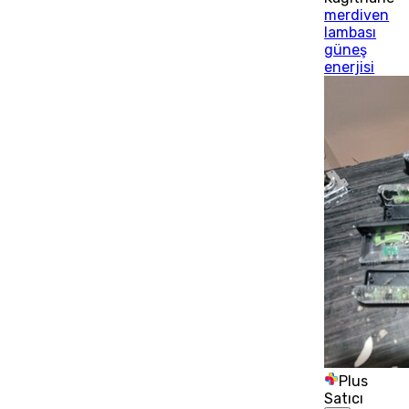
merdiven
lambası
güneş
enerjisi
Plus
Satıcı