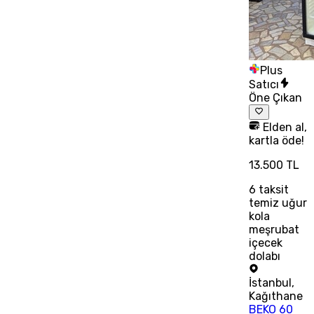
Plus
Satıcı
Öne Çıkan
Elden al,
kartla öde!
13.500 TL
6
taksit
temiz uğur
kola
meşrubat
içecek
dolabı
İstanbul
,
Kağıthane
BEKO 60