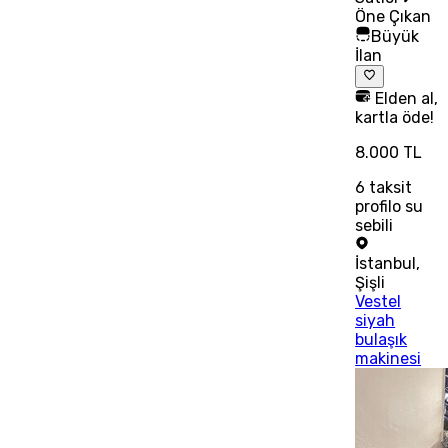
Öne Çıkan
Büyük
İlan
Elden al,
kartla öde!
8.000 TL
6
taksit
profilo su
sebili
İstanbul
,
Şişli
Vestel
siyah
bulaşık
makinesi