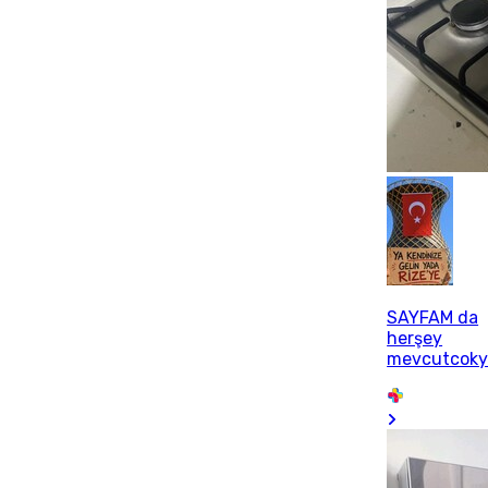
SAYFAM da
herşey
mevcutcoky