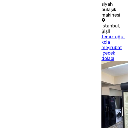
siyah
bulaşık
makinesi
İstanbul
,
Şişli
temiz uğur
kola
meşrubat
içecek
dolabı