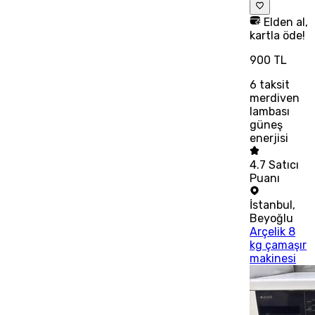
Elden al,
kartla öde!
900 TL
6
taksit
merdiven
lambası
güneş
enerjisi
4.7
Satıcı
Puanı
İstanbul
,
Beyoğlu
Arçelik 8
kg çamaşır
makinesi