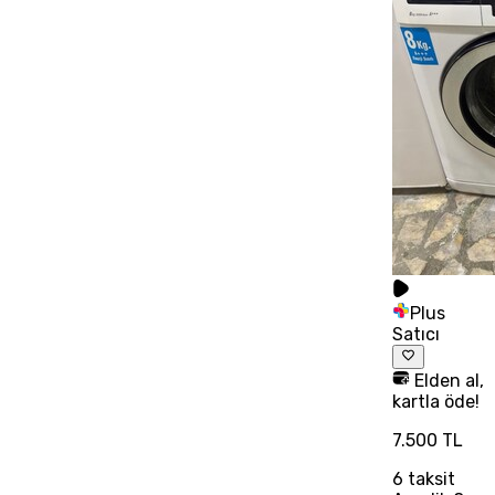
Plus
Satıcı
Elden al,
kartla öde!
7.500 TL
6
taksit