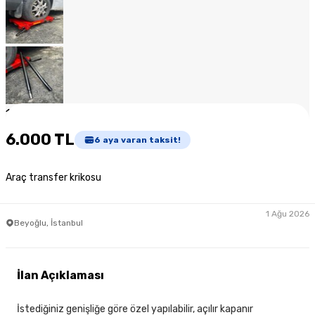
1
/
11
6.000 TL
6
aya varan taksit!
Araç transfer krikosu
1 Ağu 2026
Beyoğlu, İstanbul
İlan Açıklaması
İstediğiniz genişliğe göre özel yapılabilir, açılır kapanır