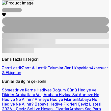
Daha fazla kategori
Jant
Lastik
Jant & Lastik Takımları
Jant Kapakları
Aksesuar
& Ekipman
Bunlar da ilgini çekebilir
Sömestir ve Karne Hediyesi
Doğum Günü Hediye ve
Fikirleri
Araba İlanı Ver, Arabanı Hızlıca Sat
Anneye Ne
Hediye Ne Alınır? Anneye Hediye Fikirleri
Babaya Ne
Hediye Ne Alınır? Babaya Hediye Fikirleri
Çeyiz Listesi
2026 - Çeyiz Seti ve Hesaplı Fiyatlar
Arabam Kaç Para